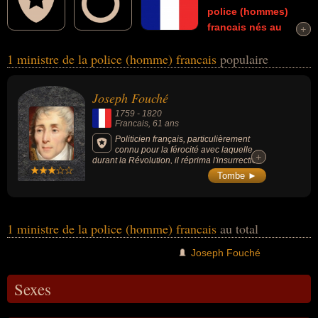
police (hommes)
francais
nés au
+
+
18ème siècle
et morts au 19ème siècle
connus comme par
1 ministre de la police (homme) francais
populaire
exemple : Joseph Fouché... Ces personnalités (de sexe masculin)
peuvent avoir des liens variés dans les domaines du gotha, de
l'histoire ou de la politique. Ces célébrités peuvent également avoir
Joseph Fouché
été comte, député, duc, espion, homme d'état, ministre, ministre de
1759
-
1820
l'intérieur ou sénateur.
Francais
, 61 ans
Politicien français, particulièrement
connu pour la férocité avec laquelle,
+
+
durant la Révolution, il réprima l'insurrection
lyonnaise en 1793 et pour avoir été ministre
Tombe ►
de la Police sous le Directoire, le Consulat et
l'Empire.
1 ministre de la police (homme) francais
au total
Joseph Fouché
Sexes