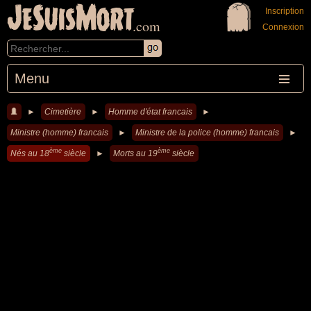
JeSuisMort
Inscription
.com
Connexion
Menu
►
Cimetière
►
Homme d'état francais
►
Ministre (homme) francais
►
Ministre de la police (homme) francais
►
ème
ème
Nés au 18
siècle
►
Morts au 19
siècle