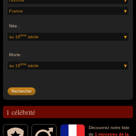
Homme
France
Née :
ème
au 18
siècle
Morte :
ème
au 19
siècle
1 célébrité
Découvrez notre liste
de
1
ministres de la