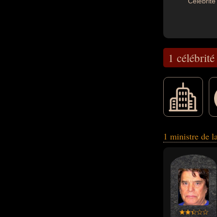
Célébrité 
1 célébrité
collectif, de la t
1 ministre de l
coupable de déto
ou ministre.