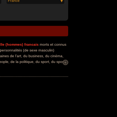
France
ville (hommes)
francais
morts et connus
personnalités (de sexe masculin)
aines de l'art, du business, du cinéma,
people, de la politique, du sport, du sport
+
+
, animateur, artiste, conseiller général,
me d'état, homme politique, hors-la-loi