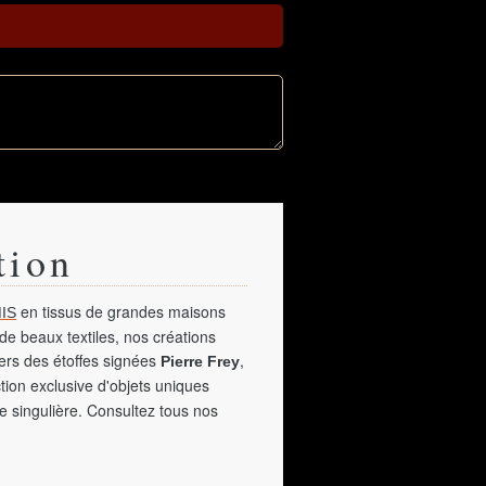
tion
en tissus de grandes maisons
IS
de beaux textiles, nos créations
vers des étoffes signées
,
Pierre Frey
tion exclusive d'objets uniques
e singulière. Consultez tous nos