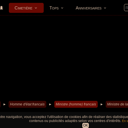
Cimetière
Tops
Anniversaires
►
Homme d'état francais
►
Ministre (homme) francais
►
Ministre de l
tre navigation, vous acceptez l'utilisation de cookies afin de réaliser des statistiq
contenus ou publicités adaptés selon vos centres d'intérêts.
En s
OK