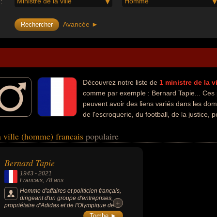
:
Ministre de la ville
Homme
Avancée ►
Découvrez notre liste de
1
ministre de la 
comme par exemple : Bernard Tapie... Ces 
peuvent avoir des liens variés dans les dom
de l'escroquerie, du football, de la justice, 
élévision ou du théâtre. Ces célébrités peuvent également avoir été acteur
a ville (homme) francais
populaire
urnement de fonds, député, entrepreneur, escroc, homme d'affaire, hom
Bernard Tapie
1943
-
2021
Francais
, 78 ans
Homme d'affaires et politicien français,
dirigeant d'un groupe d'entreprises,
+
+
propriétaire d'Adidas et de l'Olympique de
Marseille, animateur de télévision, ministre
Tombe ►