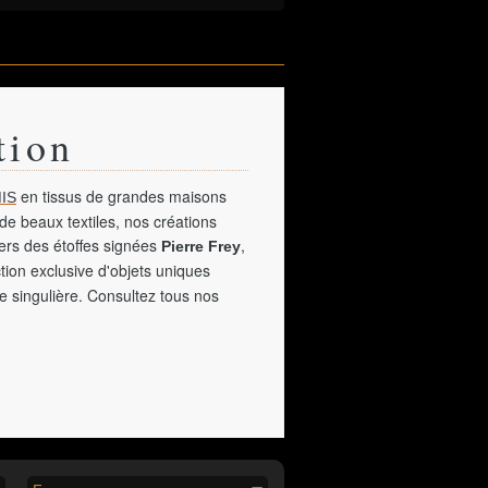
tion
en tissus de grandes maisons
IS
de beaux textiles, nos créations
vers des étoffes signées
,
Pierre Frey
tion exclusive d'objets uniques
e singulière. Consultez tous nos