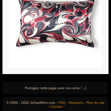
Partagez cette page avec vos amis ! ;-)
© 2004 - 2026 JeSuisMort.com -
FAQ
-
Mentions
-
Plan du site
-
Contact