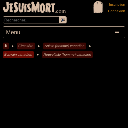
JeSuisMort
Inscription
.com
Connexion
Menu
►
Cimetière
►
Artiste (homme) canadien
►
Écrivain canadien
►
Nouvelliste (homme) canadien