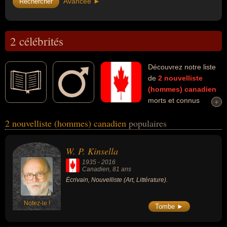
Avancée ►
2 célébrités
Découvrez notre liste
de
2
nouvelliste
(hommes)
canadien
morts et connus
+
+
comme par exemple : W. P. Kinsella, Alain Grandbois... Ces
2 nouvelliste (hommes) canadien
populaires
personnalités (de sexe masculin) peuvent avoir des liens variés
dans les domaines de l'art ou de la littérature. Ces célébrités
peuvent également avoir été écrivain, artiste, autobiographe,
W. P. Kinsella
biographe, essayiste, poète ou romancier.
1935
-
2016
Canadien
, 81 ans
Écrivain, Nouvelliste (Art, Littérature).
Notez-le !
Tombe ►