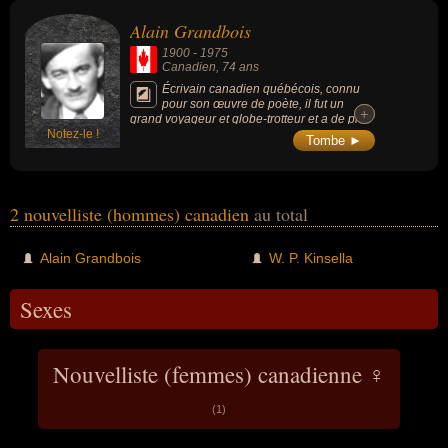
Alain Grandbois
1900
-
1975
Canadien
, 74 ans
Écrivain canadien québécois, connu
pour son œuvre de poète, il fut un
+
+
grand voyageur et globe-trotteur et a de plus
Notez-le !
écrit des œuvres d'inspirations biographique
Tombe ►
ou autobiographique, ainsi que des
nouvelles et des essais.
2 nouvelliste (hommes) canadien
au total
Alain Grandbois
W. P. Kinsella
Sexes
Nouvelliste (femmes) canadienne ♀
(1)