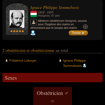
monde sans traumatisme. On lui doit
Ignace Philippe Semmelweis
notamment le peau à peau : quand le bébé
naît, on le pose sur le ventre de sa mère (ou
1818
-
1865
de son père).
Hongrois
, 47 ans
Médecin obstétricien hongrois, oeuvra
pour l'hygiène des mains en
+
+
démontrant que le lavage des mains
diminuait le nombre des décès causés par la
Tombe ►
fièvre puerpérale des femmes après
l'accouchement.
2 obstétricien et obstétricienne
au total
Frédérick Leboyer
Ignace Philippe
Semmelweis
Sexes
Obstétricien ♂
(2)