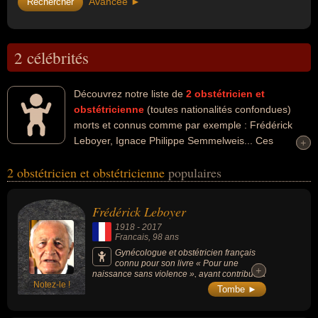
Avancée ►
2 célébrités
Découvrez notre liste de
2
obstétricien et
obstétricienne
(toutes nationalités confondues)
morts et connus comme par exemple : Frédérick
Leboyer, Ignace Philippe Semmelweis... Ces
+
+
personnalités peuvent avoir des liens variés dans les domaines de
2 obstétricien et obstétricienne
populaires
la biologie, de la littérature, de la science ou de la médecine. Ces
célébrités peuvent également avoir été écrivain, gynécologue,
médecin ou scientifique. En ce qui concerne leurs nationalités au
Frédérick Leboyer
moment de leurs morts, ils peuvent avoir été francais ou hongrois
1918
-
2017
par exemple.
Francais
, 98 ans
Gynécologue et obstétricien français
connu pour son livre « Pour une
+
+
naissance sans violence », ayant contribué à
Notez-le !
changer la manière d'accueillir les bébés
Tombe ►
dans les maternités en développant sa
méthode de l'accouchement en douceur
permettant au nouveau-né de venir au