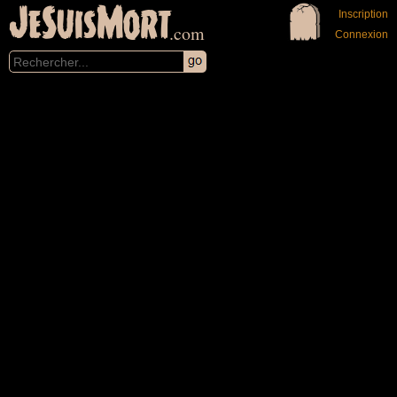
JeSuisMort
Inscription
.com
Connexion