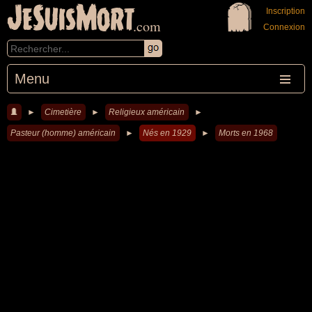
JeSuisMort
Inscription
.com
Connexion
Menu
►
Cimetière
►
Religieux américain
►
Pasteur (homme) américain
►
Nés en 1929
►
Morts en 1968