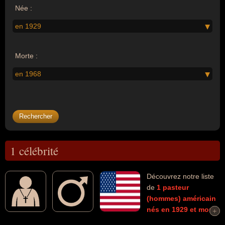
Née :
en 1929
Morte :
en 1968
1 célébrité
Découvrez notre liste
de
1
pasteur
(hommes)
américain
nés en 1929
et morts
+
+
en 1968
connus comme par exemple : Martin Luther King... Ces