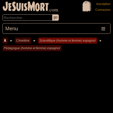
JeSuisMort
Inscription
.com
Connexion
Menu
►
Cimetière
►
Scientifique (homme et femme) espagnol
►
Pédagogue (homme et femme) espagnol