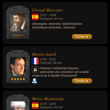
Gérard Mercator
1512
-
1594
Espagnol
, 82 ans
Géographe, Inventeur, Mathématicien,
Scientifique (Invention, Science).
Notez-le !
Tombe ►
Martin Aurell
1958
-
2025
Francais
, 66 ans
Historien médiéviste français,
spécialiste des chevaliers de la table
ronde et de la famille Plantagenêt.
Tombe ►
Moïse Maïmonide
1138
-
1204
Espagnol
, 66 ans