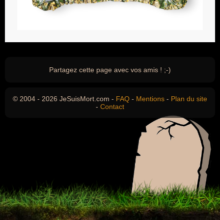
Partagez cette page avec vos amis ! ;-)
© 2004 - 2026 JeSuisMort.com -
FAQ
-
Mentions
-
Plan du site
-
Contact