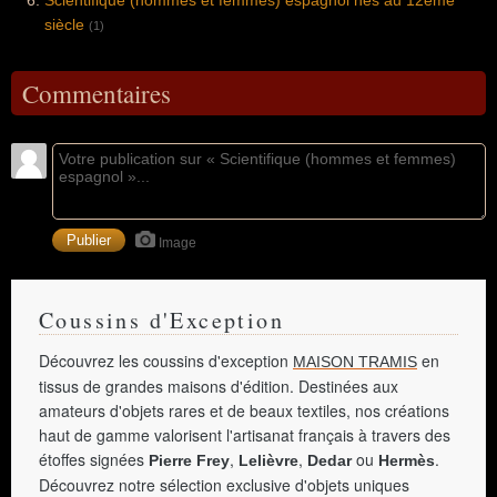
siècle
(1)
Commentaires
Image
Coussins d'Exception
Découvrez les coussins d'exception
en
MAISON TRAMIS
tissus de grandes maisons d'édition. Destinées aux
amateurs d'objets rares et de beaux textiles, nos créations
haut de gamme valorisent l'artisanat français à travers des
étoffes signées
,
,
ou
.
Pierre Frey
Lelièvre
Dedar
Hermès
Découvrez notre sélection exclusive d'objets uniques