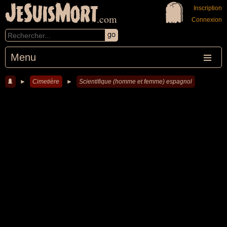
JeSuisMort
Inscription
.com
Connexion
Menu
►
Cimetière
►
Scientifique (homme et femme) espagnol