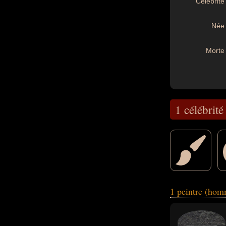
Célébrité 
Née 
Morte 
1 célébrité
peuvent avoir été
1 peintre (ho