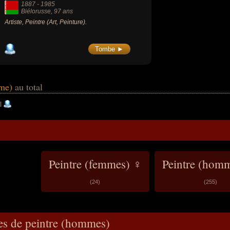
1887
-
1985
Biélorusse
, 97 ans
Artiste, Peintre (Art, Peinture).
Tombe ►
mme)
au total
l
Peintre (femmes) ♀
Peintre (hom
(24)
(255)
es de peintre (hommes)