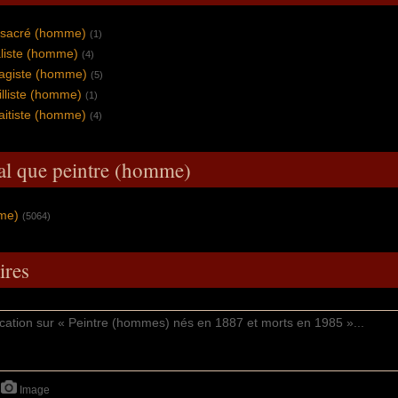
t sacré (homme)
(1)
aliste (homme)
(4)
sagiste (homme)
(5)
illiste (homme)
(1)
raitiste (homme)
(4)
al que peintre (homme)
mme)
(5064)
res
Image