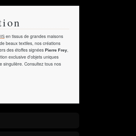
tion
en tissus de grandes maisons
IS
de beaux textiles, nos créations
vers des étoffes signées
,
Pierre Frey
tion exclusive d'objets uniques
e singulière. Consultez tous nos