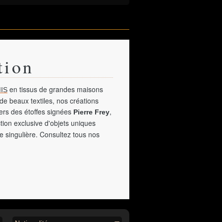
tion
en tissus de grandes maisons
IS
de beaux textiles, nos créations
vers des étoffes signées
,
Pierre Frey
tion exclusive d'objets uniques
e singulière. Consultez tous nos