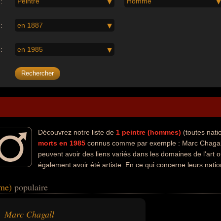
:
Peintre
Homme
:
en 1887
:
en 1985
Découvrez notre liste de
1
peintre (hommes)
(toutes nati
morts en 1985
connus comme par exemple : Marc Chagall.
peuvent avoir des liens variés dans les domaines de l'art o
également avoir été artiste. En ce qui concerne leurs natio
 biélorusse par exemple.
mme)
populaire
Marc Chagall