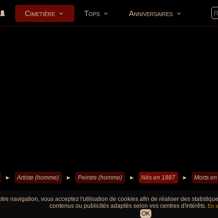
Cimetière
Tops
Anniversaires
►
Artiste (homme)
►
Peintre (homme)
►
Nés en 1887
►
Morts en
tre navigation, vous acceptez l'utilisation de cookies afin de réaliser des statistiq
contenus ou publicités adaptés selon vos centres d'intérêts.
En s
OK