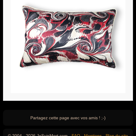
Partagez cette page avec vos amis ! ;-)
© 2004 - 2026 JeSuisMort.com -
FAQ
-
Mentions
-
Plan du site