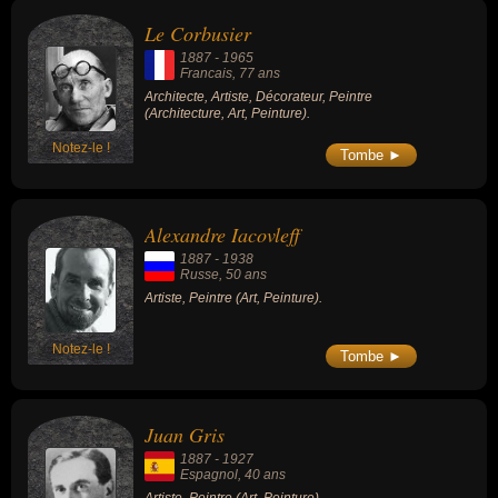
de l'art, de la peinture ou de la sculpture. Ces célébrités peuvent
Le Corbusier
également avoir été architecte, artiste, décorateur, écrivain ou
1887
-
1965
plasticien. En ce qui concerne leurs nationalités au moment de
Francais
, 77 ans
leurs morts, ils peuvent avoir été francais, russe, espagnol,
Architecte, Artiste, Décorateur, Peintre
(Architecture, Art, Peinture).
biélorusse ou allemand par exemple.
Notez-le !
Tombe ►
Alexandre Iacovleff
1887
-
1938
Russe
, 50 ans
Artiste, Peintre (Art, Peinture).
Notez-le !
Tombe ►
Juan Gris
1887
-
1927
Espagnol
, 40 ans