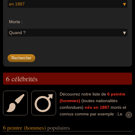
en 1887
Morte :
Quand ?
6 célébrités
Découvrez notre liste de
6
peintre
(hommes)
(toutes nationalités
confondues)
nés en 1887
morts et
connus comme par exemple : Le
+
+
Corbusier, Alexandre Iacovleff, Juan Gris, Marc Chagall, August
6 peintre (hommes)
populaires
Macke, Marcel Duchamp... Ces personnalités (de sexe masculin)
peuvent avoir des liens variés dans les domaines de l'architecture,