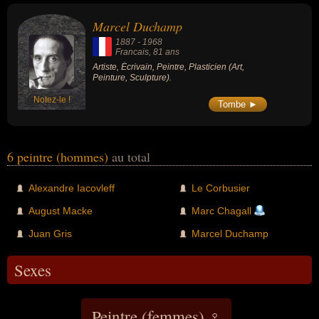
Marcel Duchamp
1887
-
1968
Francais
, 81 ans
Artiste, Écrivain, Peintre, Plasticien (Art,
Peinture, Sculpture).
Notez-le !
Tombe ►
6 peintre (hommes)
au total
Alexandre Iacovleff
Le Corbusier
August Macke
Marc Chagall
Juan Gris
Marcel Duchamp
Sexes
Peintre (femmes) ♀