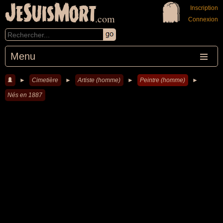
JeSuisMort
Inscription
.com
Connexion
Menu
►
Cimetière
►
Artiste (homme)
►
Peintre (homme)
►
Nés en 1887