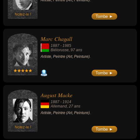
Artiste, Peintre (Art, Peinture).
Notez-le !
Tombe ►
Marc Chagall
1887
-
1985
Biélorusse
, 97 ans
Artiste, Peintre (Art, Peinture).
Tombe ►
August Macke
1887
-
1914
Allemand
, 27 ans
Artiste, Peintre (Art, Peinture).
Notez-le !
Tombe ►