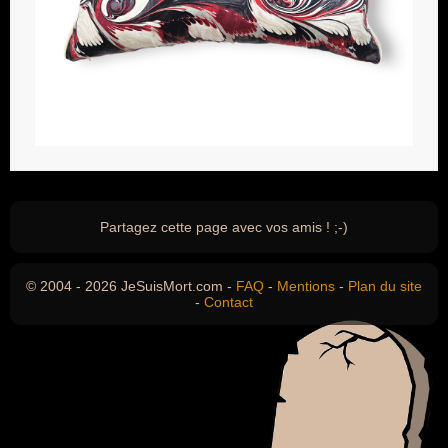
Partagez cette page avec vos amis ! ;-)
© 2004 - 2026 JeSuisMort.com -
FAQ
-
Mentions
-
Plan du site
-
Contact