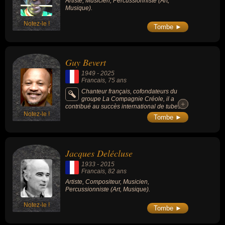
Artiste, Musicien, Percussionniste (Art,
Musique).
Notez-le !
Tombe ►
Guy Bevert
1949
-
2025
Francais
, 75 ans
Chanteur français, cofondateurs du
groupe La Compagnie Créole, il a
+
+
contribué au succès international de tubes
Notez-le !
incontournables des années 1980 comme
Tombe ►
"Le Bal masqué", "C'est bon pour le moral" et
"Ça fait rire les oiseaux".
Jacques Delécluse
1933
-
2015
Francais
, 82 ans
Artiste, Compositeur, Musicien,
Percussionniste (Art, Musique).
Notez-le !
Tombe ►