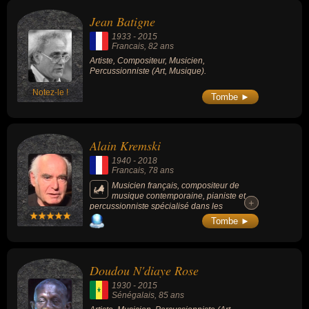
Jean Batigne
1933
-
2015
Francais
, 82 ans
Artiste, Compositeur, Musicien,
Percussionniste (Art, Musique).
Notez-le !
Tombe ►
Alain Kremski
1940
-
2018
Francais
, 78 ans
Musicien français, compositeur de
musique contemporaine, pianiste et
+
+
percussionniste spécialisé dans les
instruments asiatiques, il était connu pour sa
Tombe ►
passion des musiques sacrées et des
écritures chorales, mais aussi pour son
inspiration par les cloches d'Iran et les bols
tibétains.
Doudou N'diaye Rose
1930
-
2015
Sénégalais
, 85 ans