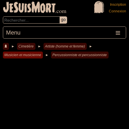
JeSuisMort
Inscription
.com
Connexion
Menu
►
Cimetière
►
Artiste (homme et femme)
►
Musicien et musicienne
►
Percussionniste et percussionniste