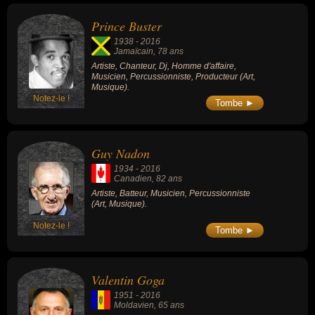
Prince Buster
1938
-
2016
Jamaïcain
, 78 ans
Artiste, Chanteur, Dj, Homme d'affaire,
Musicien, Percussionniste, Producteur (Art,
Musique).
Notez-le !
Tombe ►
Guy Nadon
1934
-
2016
Canadien
, 82 ans
Artiste, Batteur, Musicien, Percussionniste
(Art, Musique).
Notez-le !
Tombe ►
Valentin Goga
1951
-
2016
Moldavien
, 65 ans