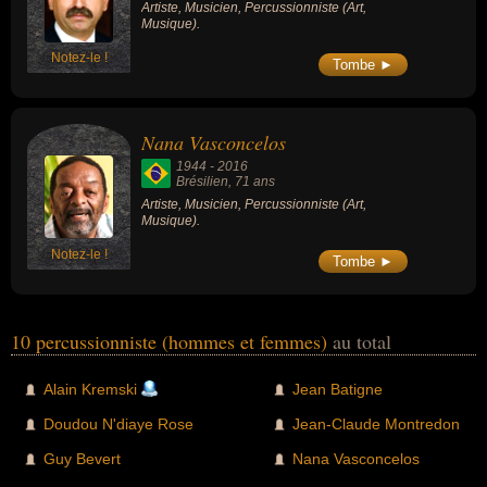
Artiste, Musicien, Percussionniste (Art,
Musique).
Notez-le !
Tombe ►
Nana Vasconcelos
1944
-
2016
Brésilien
, 71 ans
Artiste, Musicien, Percussionniste (Art,
Musique).
Notez-le !
Tombe ►
10 percussionniste (hommes et femmes)
au total
Alain Kremski
Jean Batigne
Doudou N'diaye Rose
Jean-Claude Montredon
Guy Bevert
Nana Vasconcelos