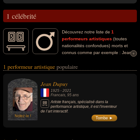
1 célébrité
Découvrez notre liste de
1
performeurs artistiques
(toutes
nationalités confondues) morts et
connus comme par exemple : Jean
+
+
Dupuy... Ces personnalités (de sexe masculin) peuvent avoir des
1 performeur artistique
populaire
liens variés dans les domaines de l'art ou de la performance
artistique. Ces célébrités peuvent également avoir été artiste. En ce
qui concerne leurs nationalités au moment de leurs morts, ils
Jean Dupuy
peuvent avoir été francais par exemple.
1925
-
2021
Francais
, 95 ans
Artiste français, spécialisé dans la
performance artistique, il est l'inventeur
de l’art interactif.
Notez-le !
Tombe ►