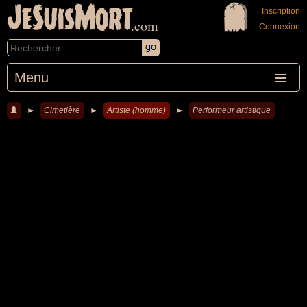
JeSuisMort
Inscription
.com
Connexion
Menu
►
Cimetière
►
Artiste (homme)
►
Performeur artistique