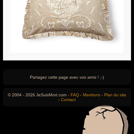
Partagez cette page avec vos amis ! ;-)
© 2004 - 2026 JeSuisMort.com -
FAQ
-
Mentions
-
Plan du site
-
Contact