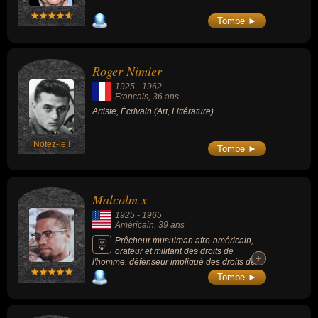
Tombe ►
Roger Nimier
1925
-
1962
Francais
, 36 ans
Artiste, Écrivain (Art, Littérature).
Notez-le !
Tombe ►
Malcolm x
1925
-
1965
Américain
, 39 ans
Prêcheur musulman afro-américain,
orateur et militant des droits de
+
+
l'homme, défenseur impliqué des droits des
Afro-Américains ayant mis en accusation le
Tombe ►
gouvernement des États-Unis pour sa
ségrégation de la communauté noire. Ses
détracteurs l'accusent d'avoir alimenté une
forme de racisme, le suprémacisme noir et la