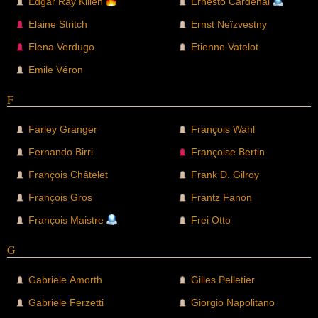
Edgar Ray Killen
Ernesto Cardenal
Elaine Stritch
Ernst Neïzvestny
Elena Verdugo
Etienne Vatelot
Emile Véron
F
Farley Granger
François Wahl
Fernando Birri
Françoise Bertin
François Châtelet
Frank D. Gilroy
François Gros
Frantz Fanon
François Maistre
Frei Otto
G
Gabriele Amorth
Gilles Pelletier
Gabriele Ferzetti
Giorgio Napolitano