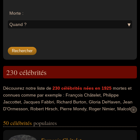
Morte :
Quand ?
230 célébrités
Découvrez notre liste de
230
célébrités nées en 1925
mortes et
connues comme par exemple : François Châtelet, Philippe
Jaccottet, Jacques Fabbri, Richard Burton, Gloria DeHaven, Jean
D'Ormesson, Robert Hirsch, Pierre Mondy, Roger Nimier, Malcolm
+
+
x... Ces personnalités peuvent avoir des liens variés dans les
50 célébrités
populaires
domaines de la philosophie, de la science, de l'art, de la littérature,
de la traduction, du cinéma, du théâtre, people, de la télévision, de
l'histoire, de la politique ou de la religion. Ces célébrités peuvent