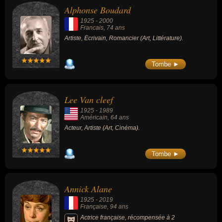
Alphonse Boudard
1925
-
2000
Francais
, 74 ans
Artiste, Écrivain, Romancier (Art, Littérature).
Tombe ►
Lee Van cleef
1925
-
1989
Américain
, 64 ans
Acteur, Artiste (Art, Cinéma).
Tombe ►
Annick Alane
1925
-
2019
Française
, 94 ans
Actrice française, récompensée à 2