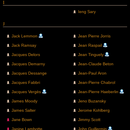
I
Ieng Sary
J
Jack Lemmon
Jean Pierre Jorris
Jack Ramsay
Jean Raspail
Jacques Delors
Jean Tinguely
Jacques Demarny
Jean-Claude Beton
Jacques Dessange
Jean-Paul Aron
Jacques Fabbri
Jean-Pierre Chabrol
Jacques Vergès
Jean-Pierre Haeberlin
James Moody
Jeno Buzansky
James Salter
Jerome Kohlberg
Jane Bown
Jimmy Scott
Janine Lambotte
John Guillermin