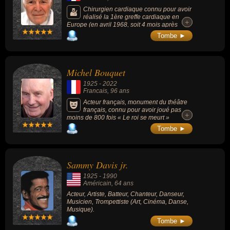
Chirurgien cardiaque connu pour avoir
réalisé la 1ère greffe cardiaque en
+
+
Europe (en avril 1968, soit 4 mois après
celle, historique, du professeur Chris
Tombe ►
Barnard au Cap).
Michel Bouquet
1925
-
2022
Francais
, 96 ans
Acteur français, monument du théâtre
français, connu pour avoir joué pas
+
+
moins de 800 fois « Le roi se meurt »
d’Ionesco et acteur sur grand écran chez
Tombe ►
Chabrol et Truffaut. Il est est considéré
comme l'un des comédiens français les plus
importants. Il a obtenu à 2 reprises le César
du meilleur acteur (2002 et 2006) ainsi que 2
Sammy Davis jr.
fois le Molière du comédien (1998 et 2005)
pour 7 nominations. En 2014, Fabrice
1925
-
1990
Luchini lui remet un Molière d'honneur.
Américain
, 64 ans
Acteur, Artiste, Batteur, Chanteur, Danseur,
Musicien, Trompettiste (Art, Cinéma, Danse,
Musique).
Tombe ►