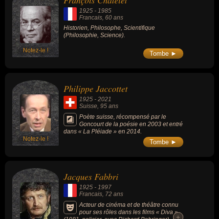
François Châtelet
également avoir été historien, philosophe, scientifique, artiste,
1925
-
1985
conjoint de célébrité, critique, critique littéraire, écrivain, épistolier,
Francais
, 60 ans
journaliste, poète, traducteur, acteur, cinéaste, metteur en scène,
Historien, Philosophe, Scientifique
(Philosophie, Science).
académicien, animateur, chroniqueur, romancier, croyant, homme
politique, islamiste, militant, militant des droits de l'homme ou
Notez-le !
Tombe ►
religieux. En ce qui concerne leurs nationalités au moment de leurs
morts, ils peuvent avoir été francais, suisse, anglais ou américain
par exemple.
Philippe Jaccottet
1925
-
2021
Suisse
, 95 ans
Poète suisse, récompensé par le
Goncourt de la poésie en 2003 et entré
dans « La Pléiade » en 2014.
Notez-le !
Tombe ►
Jacques Fabbri
1925
-
1997
Francais
, 72 ans
Acteur de cinéma et de théâtre connu
pour ses rôles dans les films « Diva »
+
+