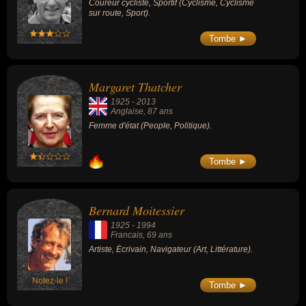
Coureur cycliste, Sportif (Cyclisme, Cyclisme
sur route, Sport).
Tombe ►
Margaret Thatcher
1925
-
2013
Anglaise
, 87 ans
Femme d'état (People, Politique).
Tombe ►
Bernard Moitessier
1925
-
1994
Francais
, 69 ans
Artiste, Écrivain, Navigateur (Art, Littérature).
Notez-le !
Tombe ►