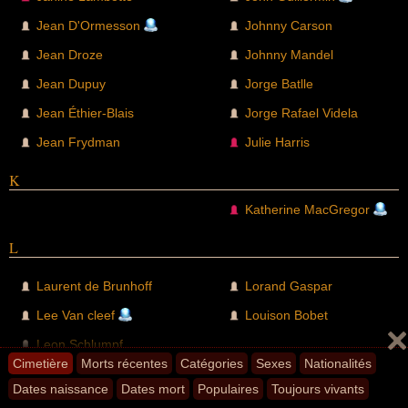
Jean D'Ormesson
Johnny Carson
Jean Droze
Johnny Mandel
Jean Dupuy
Jorge Batlle
Jean Éthier-Blais
Jorge Rafael Videla
Jean Frydman
Julie Harris
K
Katherine MacGregor
L
Laurent de Brunhoff
Lorand Gaspar
Lee Van cleef
Louison Bobet
Leon Schlumpf
Cimetière
Morts récentes
Catégories
Sexes
Nationalités
M
Dates naissance
Dates mort
Populaires
Toujours vivants