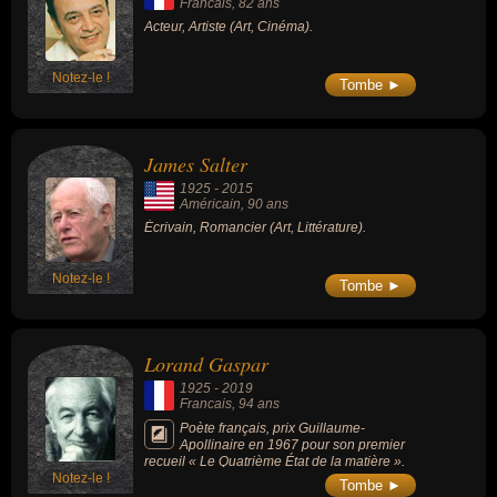
Francais
, 82 ans
Acteur, Artiste (Art, Cinéma).
Notez-le !
Tombe ►
James Salter
1925
-
2015
Américain
, 90 ans
Écrivain, Romancier (Art, Littérature).
Notez-le !
Tombe ►
Lorand Gaspar
1925
-
2019
Francais
, 94 ans
Poète français, prix Guillaume-
Apollinaire en 1967 pour son premier
recueil « Le Quatrième État de la matière ».
Notez-le !
Tombe ►