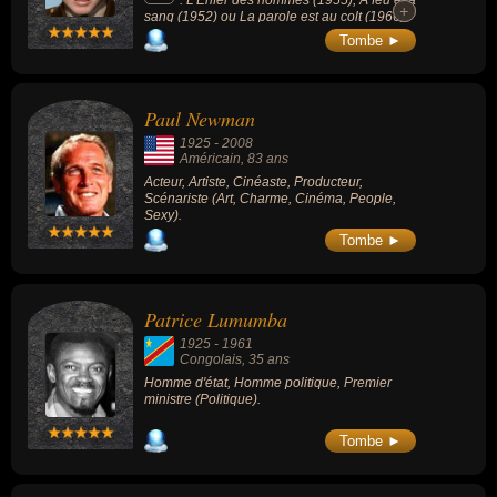
+
+
sang (1952) ou La parole est au colt (1966).
Ancien militaire, il reçut quasiment toutes les
Tombe ►
décorations militaires existantes dans
l'Armée de terre des États-Unis en plus de
distinctions françaises et belges.
Paul Newman
1925
-
2008
Américain
, 83 ans
Acteur, Artiste, Cinéaste, Producteur,
Scénariste (Art, Charme, Cinéma, People,
Sexy).
Tombe ►
Patrice Lumumba
1925
-
1961
Congolais
, 35 ans
Homme d'état, Homme politique, Premier
ministre (Politique).
Tombe ►