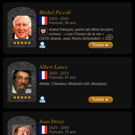
Michel Piccoli
1925
-
2020
Francais
, 94 ans
Acteur français, parmi ses films les plus
connus : « Les Choses de la vie »
+
+
(1970, drame, avec Romy Schneider), « Le
Mépris » (1963, drame, de Jean-Luc Godard,
Tombe ►
avec Brigitte Bardot) ou « Belle de jour »
(1967, comédie, drame, avec Catherine
Deneuve).
Albert Lance
1925
-
2013
Francais
, 87 ans
Artiste, Chanteur, Musicien (Art, Musique).
Tombe ►
Jean Droze
1925
-
1995
Francais
, 70 ans