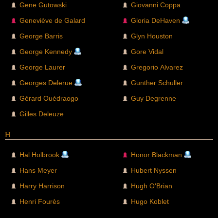
Gene Gutowski
Giovanni Coppa
Geneviève de Galard
Gloria DeHaven
George Barris
Glyn Houston
George Kennedy
Gore Vidal
George Laurer
Gregorio Alvarez
Georges Delerue
Gunther Schuller
Gérard Ouédraogo
Guy Degrenne
Gilles Deleuze
H
Hal Holbrook
Honor Blackman
Hans Meyer
Hubert Nyssen
Harry Harrison
Hugh O'Brian
Henri Fourès
Hugo Koblet