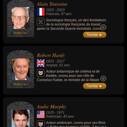
Alain Touraine
violence. Assassiné en 1965 par 3 militants
de Nation of Islam (1 an après avoir quitté le
1925
-
2023
mouvement), une possible implication du FBI
Francais
, 97 ans
est évoquée.
Sociologue français, un des fondateurs
de la sociologie française du travail
+
+
après la Seconde Guerre mondiale, connu
Notez-le !
pour ses travaux sur le mouvement étudiant
Tombe ►
de Mai 68 en France et sur le syndicat
Solidarnosc dans la Pologne communiste, il
a publié plus d’une cinquantaine de livres. Il
est le père de l’ancienne ministre de la Santé
Robert Hardy
Marisol Touraine.
1925
-
2017
Anglais
, 91 ans
Acteur britannique de cinéma et de
théâtre, connu pour son rôle de
+
+
Cornelius Fudge, le ministre de la Magie
Notez-le !
dans la saga « Harry Potter » (2001-2011, 8
Tombe ►
films) et sa carrière géante de + de 70 ans :
théâtre, films, séries télévisées et téléfilms.
Audie Murphy
1925
-
1971
Américain
, 45 ans
Acteur américain, connu pour ses films
: L'Enfer des hommes (1955), À feu et à