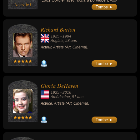
(1981, policier, avec Richard Bohringer), «
Notez-le !
La Banquière » (1980, drame, avec Romy
Tombe ►
Schneider) ou « Les Grandes Manœuvres »
(1955, drame / comédie, avec Gérard
Philipe).
Richard Burton
1925
-
1984
Anglais
, 58 ans
Acteur, Artiste (Art, Cinéma).
Tombe ►
Gloria DeHaven
1925
-
2016
Américaine
, 91 ans
Actrice, Artiste (Art, Cinéma).
Tombe ►