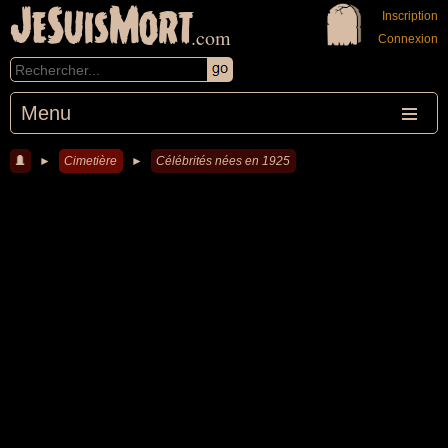
JeSuisMort
Inscription
.com
Connexion
Menu
►
Cimetière
►
Célébrités nées en 1925