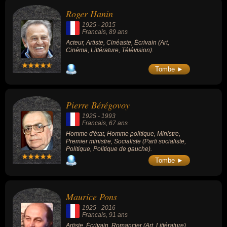
Roger Hanin
1925
-
2015
Francais
, 89 ans
Acteur, Artiste, Cinéaste, Écrivain (Art,
Cinéma, Littérature, Télévision).
Tombe ►
Pierre Bérégovoy
1925
-
1993
Francais
, 67 ans
Homme d'état, Homme politique, Ministre,
Premier ministre, Socialiste (Parti socialiste,
Politique, Politique de gauche).
Tombe ►
Maurice Pons
1925
-
2016
Francais
, 91 ans
Artiste, Écrivain, Romancier (Art, Littérature).