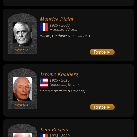
Maurice Pialat
1925
-
2003
Francais
, 77 ans
Artiste, Cinéaste (Art, Cinéma).
Notez-le !
Tombe ►
Jerome Kohlberg
1925
-
2015
Américain
, 90 ans
Homme d'affaire (Business).
Notez-le !
Tombe ►
Jean Raspail
1925
-
2020