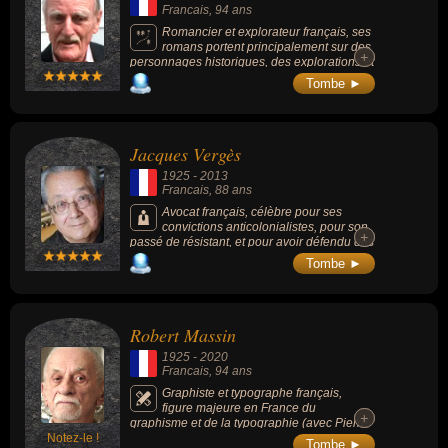
Francais
, 94 ans
Romancier et explorateur français, ses
romans portent principalement sur des
+
+
personnages historiques, des explorations et
des peuples autochtones. Récipiendaire des
Tombe ►
« Grand prix du roman » et « Grand prix de
littérature » de l'Académie française, il est
principalement connu, autant en France qu'à
l'étranger, pour ses romans « Le Camp des
Jacques Vergès
saints » (1973), qui décrit une submersion de
la civilisation occidentale, la France en
1925
-
2013
particulier, par une immigration massive
Francais
, 88 ans
venue du tiers monde, et pour « Moi, Antoine
de Tounens, roi de Patagonie » (1981).
Avocat français, célèbre pour ses
convictions anticolonialistes, pour son
+
+
passé de résistant, et pour avoir défendu des
personnes ayant commis des crimes
Tombe ►
particulièrement graves, tel que l'auteur de
crimes contre l'humanité Klaus Barbie lors de
son procès à Lyon en 1987, ou le terroriste
international Carlos.
Robert Massin
1925
-
2020
Francais
, 94 ans
Graphiste et typographe français,
figure majeure en France du
+
+
graphisme et de la typographie (avec Pierre
Notez-le !
Faucheux, Jacques Daniel et Jacques
Tombe ►