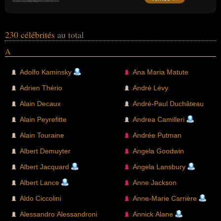
Darche), notamment dans le domaine de
l’édition, il avait créé, entre autres, les
couvertures de la collection « Folio » de
Gallimard.
230 célébrités
au total
A
Adolfo Kaminsky
Ana Maria Matute
Adrien Thério
André Lévy
Alain Decaux
André-Paul Duchâteau
Alain Peyrefitte
Andrea Camilleri
Alain Touraine
Andrée Putman
Albert Demuyter
Angela Goodwin
Albert Jacquard
Angela Lansbury
Albert Lance
Anne Jackson
Aldo Ciccolini
Anne-Marie Carrière
Alessandro Alessandroni
Annick Alane