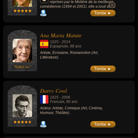
reprises par le Molière de la meilleure
+
+
comédienne (1994 et 2001), elle a joué dans
les films « Hibernatus » (1969, avec Louis de
Tombe ►
Funès), « Les Trois Frères » (1995, avec Les
Inconnus) ou « La Gifle » (1974, avec Lino
Ventura).
Ana Maria Matute
1925
-
2014
Espagnole
, 88 ans
Artiste, Écrivaine, Romancière (Art,
Littérature).
Notez-la !
Tombe ►
Darry Cowl
1925
-
2006
Francais
, 80 ans
Acteur, Artiste, Comique (Art, Cinéma,
Humour, Théâtre).
Tombe ►