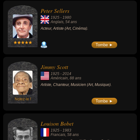
Peter Sellers
1925
-
1980
Anglais
, 54 ans
Acteur, Artiste (Art, Cinéma).
Tombe ►
Jimmy Scott
1925
-
2014
Américain
, 88 ans
Artiste, Chanteur, Musicien (Art, Musique).
Notez-le !
Tombe ►
Louison Bobet
1925
-
1983
Francais
, 58 ans