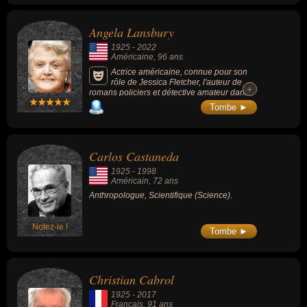
Angela Lansbury
1925
-
2022
Américaine
, 96 ans
Actrice américaine, connue pour son
rôle de Jessica Fletcher, l'auteur de
+
+
romans policiers et détective amateur dans
la série télévisée « Arabesque » (1984-
Tombe ►
1996) ; actrice dans de nombreuses
productions hollywoodiennes aux côtés des
plus grandes vedettes et dans plusieurs
comédies musicales à Broadway, elle a
Carlos Castaneda
collaboré depuis près de 30 ans avec les
studios Disney.
1925
-
1998
Américain
, 72 ans
Anthropologue, Scientifique (Science).
Notez-le !
Tombe ►
Christian Cabrol
1925
-
2017
Francais
, 91 ans