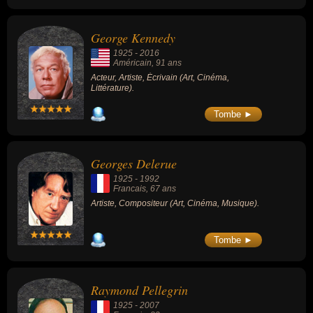
George Kennedy
1925
-
2016
Américain
, 91 ans
Acteur, Artiste, Écrivain (Art, Cinéma,
Littérature).
Tombe ►
Georges Delerue
1925
-
1992
Francais
, 67 ans
Artiste, Compositeur (Art, Cinéma, Musique).
Tombe ►
Raymond Pellegrin
1925
-
2007