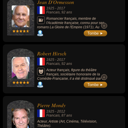
Jean D'Ormesson
1925
-
2017
Francais
, 92 ans
Romancier français, membre de
l'Académie française, connu pour ses
+
+
romans La Gloire de l'Empire (1971), Au
plaisir de Dieu (1974), Dieu, sa vie, son
Tombe ►
œuvre (1981), Histoire du Juif errant (1992),
C'est une chose étrange à la fin que le
monde (2010) ou Je dirai malgré tout que
cette vie fut belle (2016).
Robert Hirsch
1925
-
2017
Francais
, 92 ans
Acteur français, figure du théâtre
français, sociétaire honoraire de la
+
+
Comédie-Française, il a été distingué par de
nombreux prix, dont un César en 1990 et
Tombe ►
plusieurs Molières (6 Molière pendant sa
carrière, dont un Molière d'honneur en 1992
et un Molière du meilleur comédien d'un
spectacle de théâtre privé pour « Le Père »
Pierre Mondy
en 2014).
1925
-
2012
Francais
, 87 ans
Acteur, Artiste (Art, Cinéma, Télévision,
Théâtre).