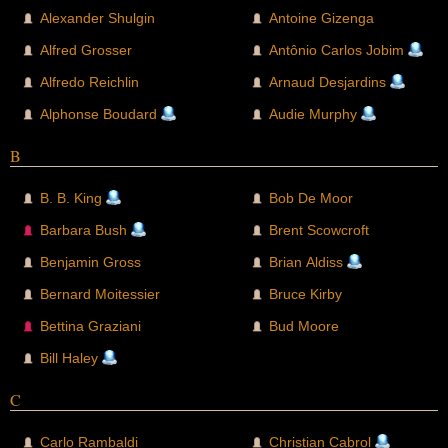
Alexander Shulgin
Antoine Gizenga
Alfred Grosser
Antônio Carlos Jobim
Alfredo Reichlin
Arnaud Desjardins
Alphonse Boudard
Audie Murphy
B
B. B. King
Bob De Moor
Barbara Bush
Brent Scowcroft
Benjamin Gross
Brian Aldiss
Bernard Moitessier
Bruce Kirby
Bettina Graziani
Bud Moore
Bill Haley
C
Carlo Rambaldi
Christian Cabrol