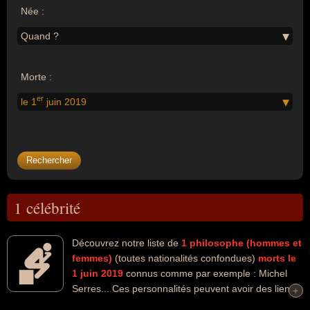
Née :
Quand ?
Morte :
er
le 1
juin 2019
1 célébrité
Découvrez notre liste de
1
philosophe (hommes et
femmes)
(toutes nationalités confondues)
morts le
1 juin 2019
connus comme par exemple : Michel
Serres... Ces personnalités peuvent avoir des liens
+
+
variés dans les domaines de l'art, de l'enseignement, de l'histoire,