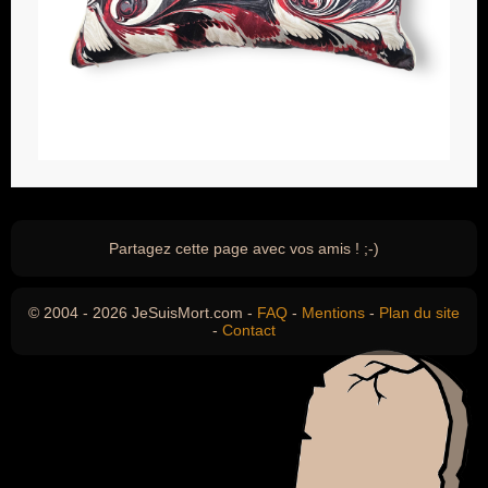
Partagez cette page avec vos amis ! ;-)
© 2004 - 2026 JeSuisMort.com -
FAQ
-
Mentions
-
Plan du site
-
Contact