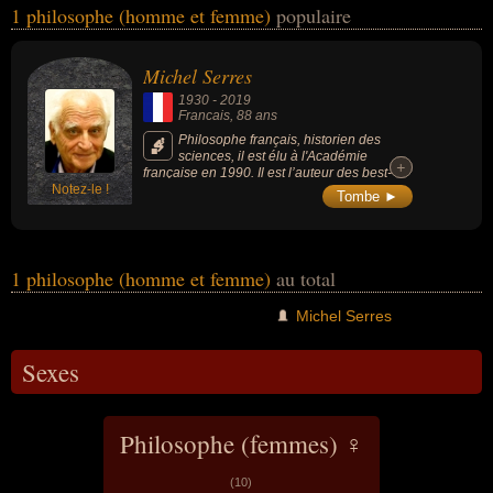
1 philosophe (homme et femme)
populaire
de l'histoire des sciences, de la littérature, de la philosophie ou de
la science. Ces célébrités peuvent également avoir été
académicien, artiste, auteur d'ouvrages philosophiques, écrivain,
Michel Serres
enseignant, essayiste, historien, historien des sciences, professeur
1930
-
2019
de philosophie ou scientifique. En ce qui concerne leurs nationalités
Francais
, 88 ans
au moment de leurs morts, ils peuvent avoir été francais par
Philosophe français, historien des
sciences, il est élu à l'Académie
exemple.
+
+
française en 1990. Il est l’auteur des best-
Notez-le !
sellers « Les Cinq Sens » (1985), « Petite
Tombe ►
Poucette » (2012), « Le Gaucher boiteux »
(2015).
1 philosophe (homme et femme)
au total
Michel Serres
Sexes
Philosophe (femmes) ♀
(10)