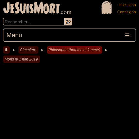
JeSuisMort
Inscription
.com
Connexion
Menu
►
Cimetière
►
Philosophe (homme et femme)
►
Morts le 1 juin 2019