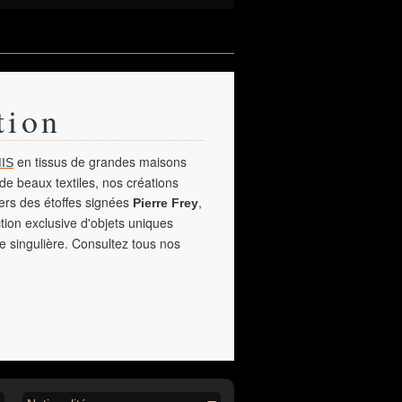
tion
en tissus de grandes maisons
IS
de beaux textiles, nos créations
vers des étoffes signées
,
Pierre Frey
tion exclusive d'objets uniques
e singulière. Consultez tous nos