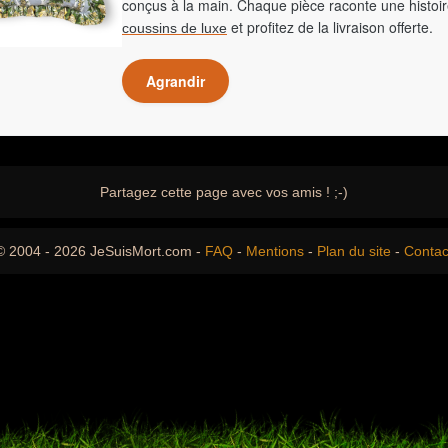
conçus à la main. Chaque pièce raconte une histoir
et profitez de la livraison offerte.
coussins de luxe
Agrandir
Partagez cette page avec vos amis ! ;-)
© 2004 - 2026 JeSuisMort.com -
FAQ
-
Mentions
-
Plan du site
-
Contac