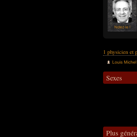
Notez-le !
1 physicien et
Louis Michel
Sexes
Plus génér