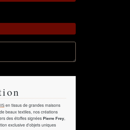
tion
en tissus de grandes maisons
IS
de beaux textiles, nos créations
vers des étoffes signées
,
Pierre Frey
tion exclusive d'objets uniques