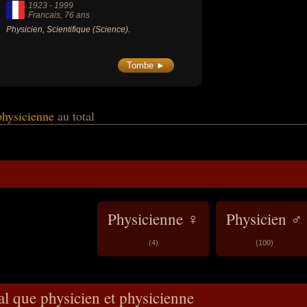
1923
-
1999
Francais
, 76 ans
Physicien, Scientifique (Science).
Tombe ►
 physicienne
au total
Physicienne ♀
Physicien ♂
(4)
(100)
al que physicien et physicienne