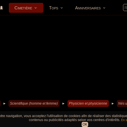
Cimetière
Tops
Anniversaires
►
Scientifique (homme et femme)
►
Physicien et physicienne
►
Nés u
tre navigation, vous acceptez l'utilisation de cookies afin de réaliser des statistiq
contenus ou publicités adaptés selon vos centres d'intérêts.
En s
OK