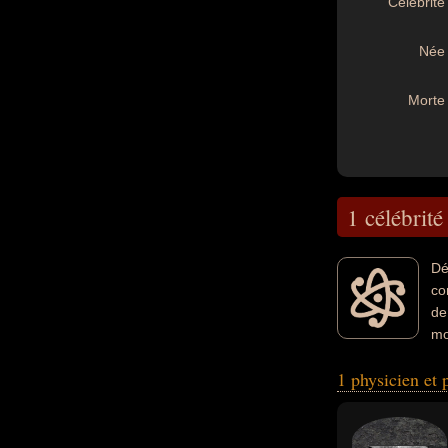
Célébrité 
Née 
Morte 
1 célébrité
Dé
co
de
mo
1 physicien et