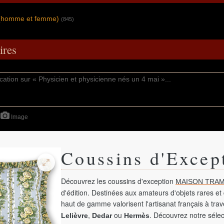
e (homme et femme)
(845)
res
Image
Coussins d'Excep
Découvrez les coussins d'exception
MAISON TRAM
d'édition. Destinées aux amateurs d'objets rares et 
haut de gamme valorisent l'artisanat français à tra
,
ou
. Découvrez notre sélec
Lelièvre
Dedar
Hermès