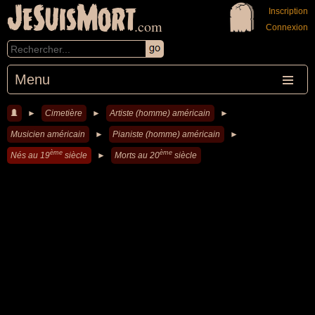
JeSuisMort
Inscription
.com
Connexion
Menu
►
Cimetière
►
Artiste (homme) américain
►
Musicien américain
►
Pianiste (homme) américain
►
ème
ème
Nés au 19
siècle
►
Morts au 20
siècle