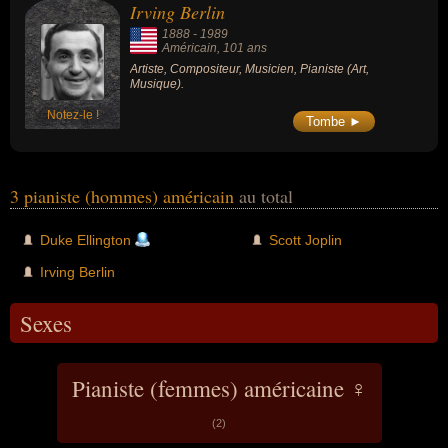
Irving Berlin
1888
-
1989
Américain
, 101 ans
Artiste, Compositeur, Musicien, Pianiste (Art,
Musique).
Notez-le !
Tombe ►
3 pianiste (hommes) américain
au total
Duke Ellington
Scott Joplin
Irving Berlin
Sexes
Pianiste (femmes) américaine ♀
(2)