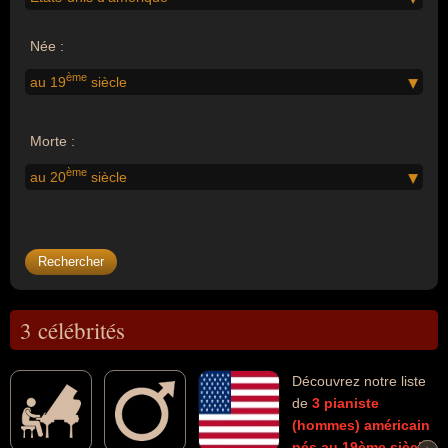
Née :
ème
au 19
siècle
Morte :
ème
au 20
siècle
3 célébrités
Découvrez notre liste
de
3
pianiste
(hommes)
américain
nés au 19ème siècle