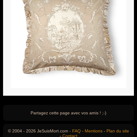
Partagez cette page avec vos amis ! ;-)
© 2004 - 2026 JeSuisMort.com -
FAQ
-
Mentions
-
Plan du site
-
Contact