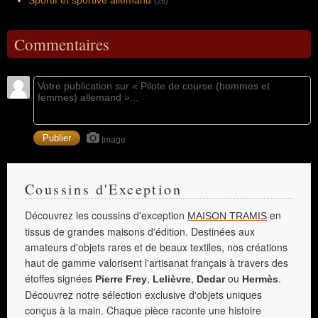
Sportif et sportive allemand
(26)
Commentaires
Image
Coussins d'Exception
Découvrez les coussins d'exception
en
MAISON TRAMIS
tissus de grandes maisons d'édition. Destinées aux
amateurs d'objets rares et de beaux textiles, nos créations
haut de gamme valorisent l'artisanat français à travers des
étoffes signées
,
,
ou
.
Pierre Frey
Lelièvre
Dedar
Hermès
Découvrez notre sélection exclusive d'objets uniques
conçus à la main. Chaque pièce raconte une histoire