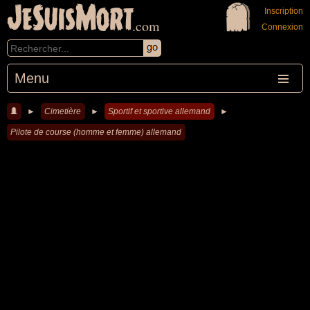
JeSuisMort
Inscription
.com
Connexion
Menu
►
Cimetière
►
Sportif et sportive allemand
►
Pilote de course (homme et femme) allemand