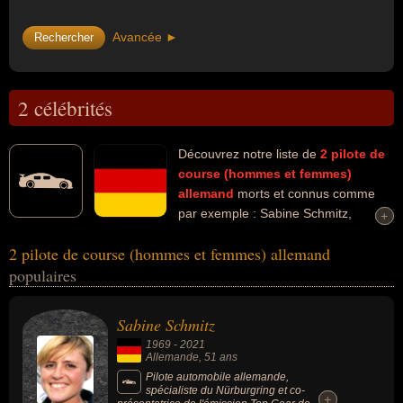
Avancée ►
2 célébrités
Découvrez notre liste de
2
pilote de
course (hommes et femmes)
allemand
morts et connus comme
par exemple : Sabine Schmitz,
+
+
Jochen Mass... Ces personnalités peuvent avoir des liens variés
2 pilote de course (hommes et femmes) allemand
dans les domaines du sport, du sport automobile, du sport
populaires
motorisé, de la télévision ou de la formule 1. Ces célébrités
peuvent également avoir été animateur, animateur de télévision,
sportif ou pilote de formule 1.
Sabine Schmitz
1969
-
2021
Allemande
, 51 ans
Pilote automobile allemande,
spécialiste du Nürburgring et co-
+
+