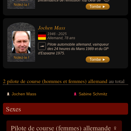
présentatrice de l'émission Top Gear de
Notez-la !
2016 à 2020, elle avait fait 20 000 tours du
Tombe ►
circuit le plus dangereux du monde.
Jochen Mass
1946
-
2025
Allemand
, 78 ans
Pilote automobile allemand, vainqueur
des 24 heures du Mans 1989 et du GP
d'Espagne 1975.
Notez-le !
Tombe ►
2 pilote de course (hommes et femmes) allemand
au total
Jochen Mass
Sabine Schmitz
Sexes
Pilote de course (femmes) allemande ♀