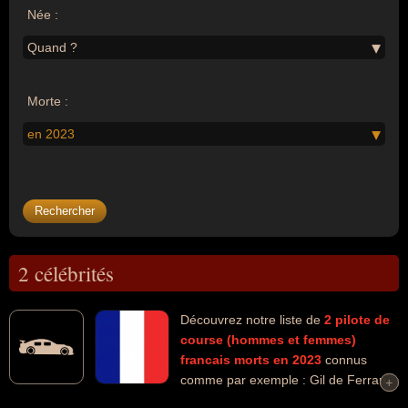
Née :
Quand ?
Morte :
en 2023
2 célébrités
Découvrez notre liste de
2
pilote de
course (hommes et femmes)
francais
morts en 2023
connus
comme par exemple : Gil de Ferran,
+
+
Jean-Pierre Jabouille... Ces personnalités peuvent avoir des liens