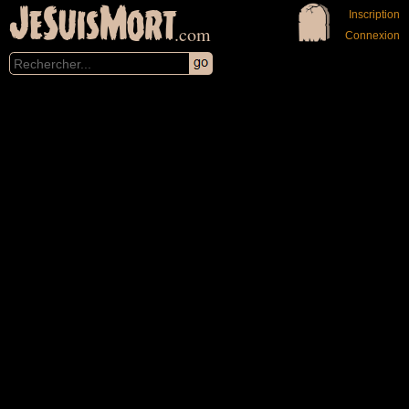
JeSuisMort
Inscription
.com
Connexion