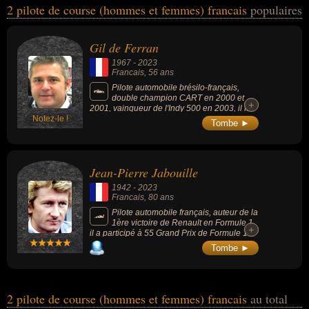
2 pilote de course (hommes et femmes) francais
populaires
variés dans les domaines du sport, du sport automobile, du sport
motorisé ou de la formule 1. Ces célébrités peuvent également
avoir été sportif ou pilote de formule 1. En ce qui concerne leurs
Gil de Ferran
nationalités au moment de leurs morts, ils peuvent avoir été
1967
-
2023
brésilien par exemple.
Francais
, 56 ans
Pilote automobile brésilo-français,
double champion CART en 2000 et
+
+
2001, vainqueur de l'Indy 500 en 2003, il fut
Notez-le !
le directeur sportif de l'écurie Honda en
Tombe ►
Formule 1 de mai 2005 à juillet 2007. Il est le
directeur de la compétition de l'écurie
McLaren Racing en Formule 1 de 2018 à
2021.
Jean-Pierre Jabouille
1942
-
2023
Francais
, 80 ans
Pilote automobile français, auteur de la
1ère victoire de Renault en Formule 1,
+
+
il a participé à 55 Grand Prix de Formule 1
de 1974 à 1981 au cours desquels il a
Tombe ►
enregistré 2 victoires et 2 podiums pour 21
points au championnat et a aussi décroché 6
pole positions.
2 pilote de course (hommes et femmes) francais
au total