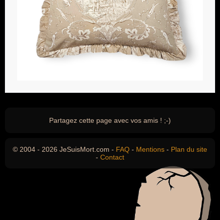
Partagez cette page avec vos amis ! ;-)
© 2004 - 2026 JeSuisMort.com -
FAQ
-
Mentions
-
Plan du site
-
Contact