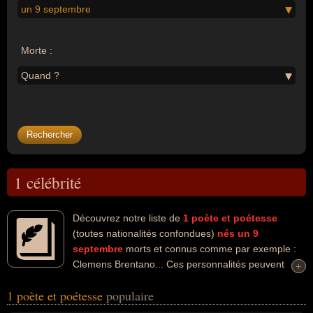
un 9 septembre
Morte :
Quand ?
1 célébrité
Découvrez notre liste de
1
poète et poétesse
(toutes nationalités confondues)
nés un 9
septembre
morts et connus comme par exemple :
Clemens Brentano... Ces personnalités peuvent
+
+
avoir des liens variés dans les domaines de l'art ou de la littérature.
1 poète et poétesse
populaire
Ces célébrités peuvent également avoir été artiste ou écrivain. En
ce qui concerne leurs nationalités au moment de leurs morts, ils