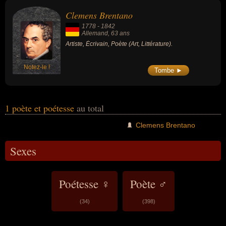
peuvent avoir été allemand par exemple.
Clemens Brentano
1778
-
1842
Allemand
, 63 ans
Artiste, Écrivain, Poète (Art, Littérature).
Notez-le !
Tombe ►
1 poète et poétesse
au total
Clemens Brentano
Sexes
Poétesse ♀
Poète ♂
(34)
(398)