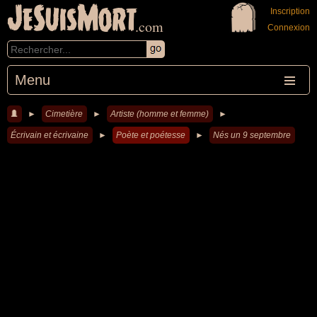
JeSuisMort
Inscription
.com
Connexion
Menu
►
Cimetière
►
Artiste (homme et femme)
►
Écrivain et écrivaine
►
Poète et poétesse
►
Nés un 9 septembre