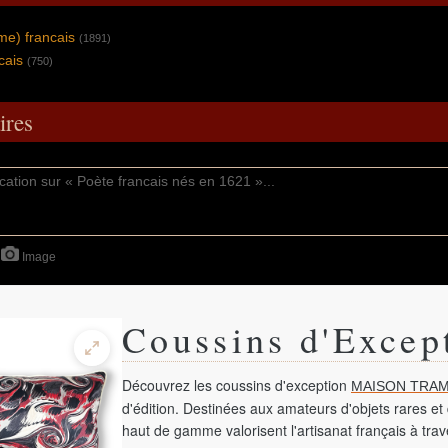
me) francais
(1891)
cais
(750)
res
Image
Coussins d'Excep
Découvrez les coussins d'exception
MAISON TRAM
d'édition. Destinées aux amateurs d'objets rares et 
haut de gamme valorisent l'artisanat français à tra