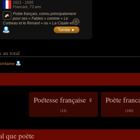
1621
-
1695
Francais
, 73 ans
Poète français, connu principalement
pour ses « Fables » comme « Le
+
+
Corbeau et le Renard » ou « La Cigale et la
Fourmi ». Le brillant maniement des vers et
Tombe ►
la visée morale des textes, parfois plus
complexes qu'il n'y paraît à la première
lecture, ont déterminé le succès de cette
oeuvre à part et les Fables de La Fontaine
sont toujours considérées comme un des
is
au total
plus grands chefs-d’oeuvre de la littérature
française.
ontaine
Poétesse française ♀
Poète franc
(13)
(190)
al que poète