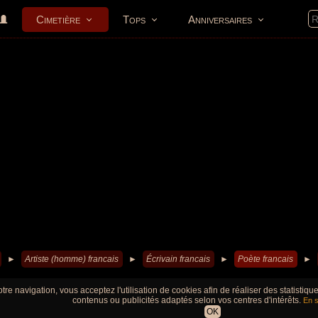
Cimetière
Tops
Anniversaires
►
Artiste (homme) francais
►
Écrivain francais
►
Poète francais
►
tre navigation, vous acceptez l'utilisation de cookies afin de réaliser des statistiq
contenus ou publicités adaptés selon vos centres d'intérêts.
En s
OK