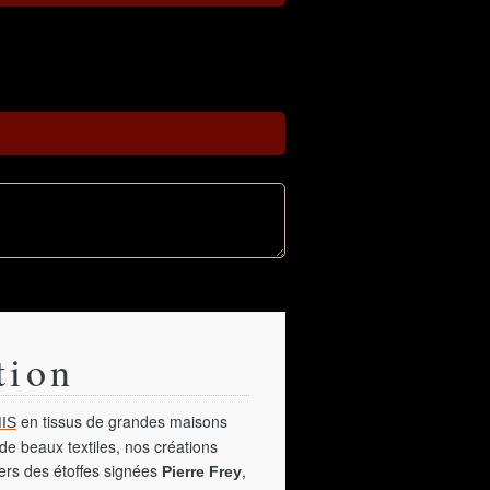
tion
en tissus de grandes maisons
IS
de beaux textiles, nos créations
vers des étoffes signées
,
Pierre Frey