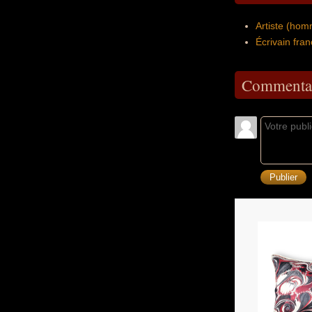
Artiste (hom
Écrivain fran
Commentai