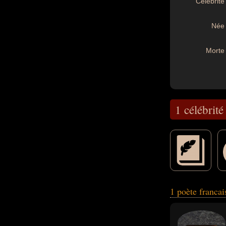
Célébrité 
Née 
Morte 
1 célébrité
fabuliste ou moral
1 poète franca