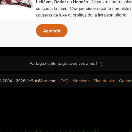
,
ou
. Découvrez notre sélec
Lelièvre
Dedar
Hermès
conçus à la main. Chaque pièce raconte une histoir
et profitez de la livraison offerte.
coussins de luxe
Agrandir
Partagez cette page avec vos amis ! ;-)
© 2004 - 2026 JeSuisMort.com -
FAQ
-
Mentions
-
Plan du site
-
Contac