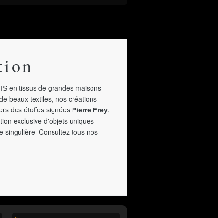
tion
en tissus de grandes maisons
IS
de beaux textiles, nos créations
vers des étoffes signées
,
Pierre Frey
tion exclusive d'objets uniques
e singulière. Consultez tous nos