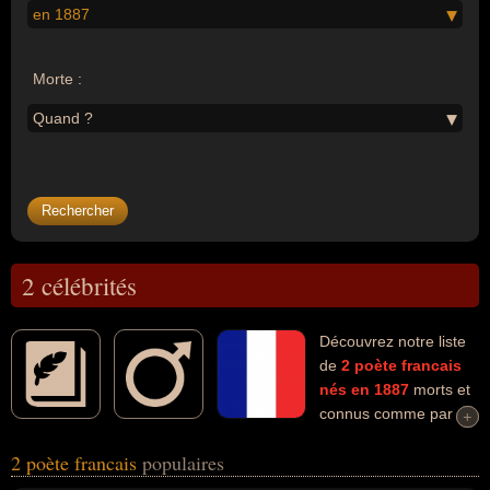
en 1887
Morte :
Quand ?
2 célébrités
Découvrez notre liste
de
2
poète
francais
nés en 1887
morts et
connus comme par
+
+
exemple : Pierre Jean Jouve, René Maran... Ces personnalités (de
2 poète francais
populaires
sexe masculin) peuvent avoir des liens variés dans les domaines
de l'art ou de la littérature. Ces célébrités peuvent également avoir