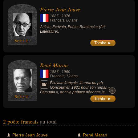
été artiste, écrivain, romancier ou essayiste.
Pierre Jean Jouve
1887
-
1976
Francais
, 88 ans
Artiste, Écrivain, Poète, Romancier (Art,
Littérature).
Notez-le !
Tombe ►
René Maran
1887
-
1960
Francais
, 72 ans
Écrivain français, lauréat du prix
Goncourt en 1921 pour son roman «
+
+
Batouala », dont la préface dénonce le
Notez-le !
colonialisme.
Tombe ►
2 poète francais
au total
Pierre Jean Jouve
René Maran