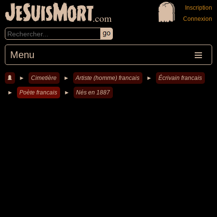
JeSuisMort
Inscription
.com
Connexion
Menu
►
Cimetière
►
Artiste (homme) francais
►
Écrivain francais
►
Poète francais
►
Nés en 1887