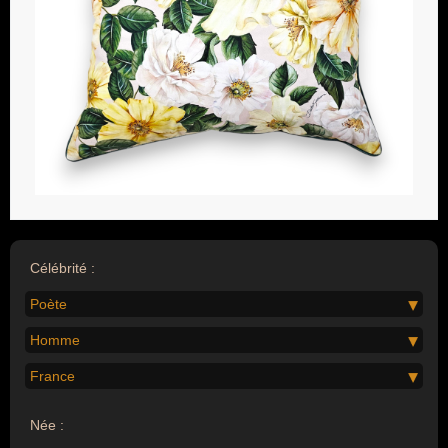
Célébrité :
Poète
Homme
France
Née :