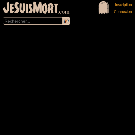
JeSuisMort
Inscription
.com
Connexion