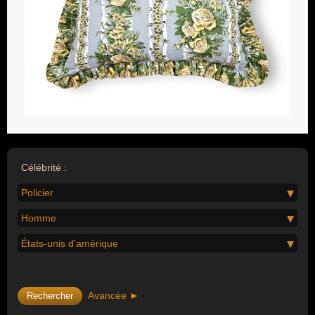
Célébrité :
Policier
Homme
États-unis d'amérique
Avancée ►