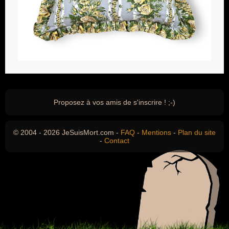
Proposez à vos amis de s'inscrire ! ;-)
© 2004 - 2026 JeSuisMort.com -
FAQ
-
Mentions
-
Plan du site
-
Contact