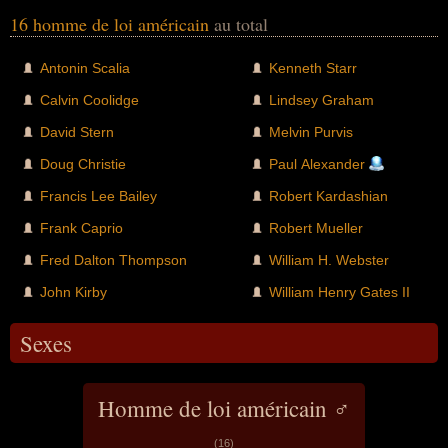
16 homme de loi américain
au total
Antonin Scalia
Kenneth Starr
Calvin Coolidge
Lindsey Graham
David Stern
Melvin Purvis
Doug Christie
Paul Alexander
Francis Lee Bailey
Robert Kardashian
Frank Caprio
Robert Mueller
Fred Dalton Thompson
William H. Webster
John Kirby
William Henry Gates II
Sexes
Homme de loi américain ♂
(16)