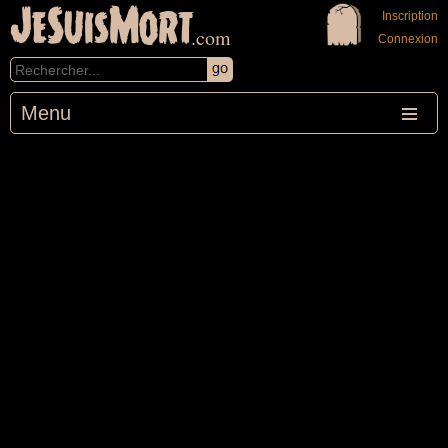
JeSuisMort
Inscription
.com
Connexion
Menu