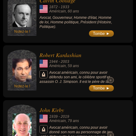
Calvin Coolidge
l'Ukraine, a également marqué l'actualité par
1872
-
1933
son évolution politique spectaculaire,
Américain
, 60 ans
passant du statut de critique féroce de
Avocat, Gouverneur, Homme d'état, Homme
Donald Trump en 2016 à celui de conseiller
de loi, Homme politique, Président (Histoire,
de confiance et de défenseur acharné de
Politique).
l'ancien président, a joué un rôle déterminant
dans la confirmation très contestée du juge
Notez-le !
Tombe ►
conservateur Brett Kavanaugh à la Cour
suprême en 2018.
Robert Kardashian
1944
-
2003
Américain
, 59 ans
Avocat américain, connu pour avoir
défendu son ami, le célèbre sportif et
+
+
assassin O. J. Simpson. Il est le père de la
Notez-le !
célèbre Kim Kardashian.
Tombe ►
John Kirby
1939
-
2019
Américain
, 79 ans
Avocat américain, connu pour avoir
donné son nom au personnage de jeu
+
+