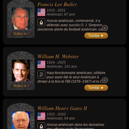
Francis Lee Bailey
1933
-
2021
Américain
, 87 ans
Avocat américain, controversé, il a
défendu avec succès O. J. Simpson
+
+
(ancienne gloire du football américain, jugée
Notez-le !
en 1995 pour le meurtre de sa femme et d’un
Tombe ►
ami de celle-ci) et a également contribué à
son acquittement en 2017.
William H. Webster
1924
-
2025
Américain
, 101 ans
Haut fonctionnaire américain, célèbre
pour avoir été le seul Américain à
+
+
diriger à la fois le FBI (1978–1987) et la CIA
Notez-le !
(1987–1991). Il est reconnu pour avoir
Tombe ►
renforcé l’intégrité et la transparence de ces
agences pendant une période marquée par
la Guerre froide et divers scandales
politiques.
William Henry Gates II
1925
-
2020
Américain
, 94 ans
Avocat américain dans les domaines