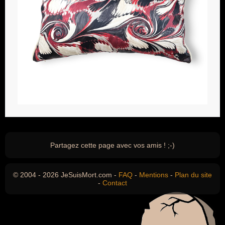
Partagez cette page avec vos amis ! ;-)
© 2004 - 2026 JeSuisMort.com -
FAQ
-
Mentions
-
Plan du site
-
Contact