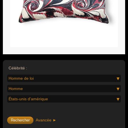
Célébrité :
Homme de loi
Homme
États-unis d'amérique
Avancée ►