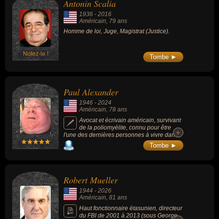
Antonin Scalia
1936
-
2016
Américain
, 79 ans
Homme de loi, Juge, Magistrat (Justice).
Notez-le !
Tombe ►
Paul Alexander
1946
-
2024
Américain
, 78 ans
Avocat et écrivain américain, survivant
de la poliomyélite, connu pour être
+
+
l'une des dernières personnes à vivre dans
un poumon d'acier après avoir contracté la
Tombe ►
polio en 1952 à l'âge de 6 ans.
Robert Mueller
1944
-
2026
Américain
, 81 ans
Haut fonctionnaire étasunien, directeur
du FBI de 2001 à 2013 (sous George