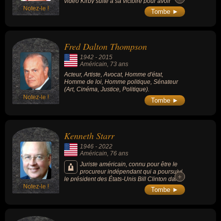
vidéo Kirby suite à sa victoire pour avoir
Notez-le !
défendu Nintendo en 1984 contre Universal
Tombe ►
pour la protection du personnage de Donkey
Kong (à la suite de quoi Nintendo a nommé
un personnage Kirby en son honneur).
Fred Dalton Thompson
1942
-
2015
Américain
, 73 ans
Acteur, Artiste, Avocat, Homme d'état,
Homme de loi, Homme politique, Sénateur
(Art, Cinéma, Justice, Politique).
Notez-le !
Tombe ►
Kenneth Starr
1946
-
2022
Américain
, 76 ans
Juriste américain, connu pour être le
procureur indépendant qui a poursuivi
+
+
le président des États-Unis Bill Clinton dans
Notez-le !
le cadre du Monicagate.
Tombe ►