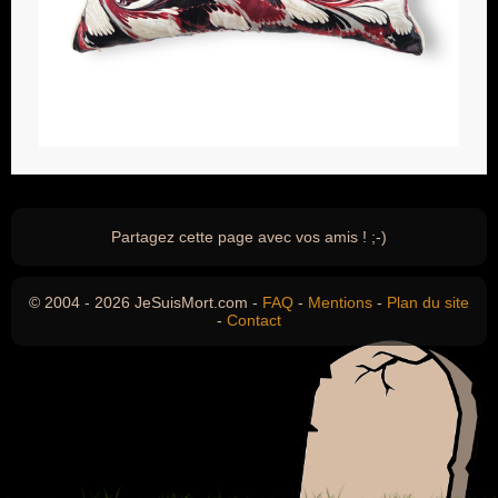
Partagez cette page avec vos amis ! ;-)
© 2004 - 2026 JeSuisMort.com -
FAQ
-
Mentions
-
Plan du site
-
Contact