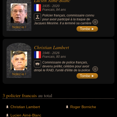
Lucien Aimé-Blanc
1935
-
2020
Francais
, 84 ans
Policier français, commissaire connu
pour avoir participé à la traque de
+
+
Jacques Mesrine. Il a terminé sa carrière
Notez-le !
comme Contrôleur Général de la Police
Tombe ►
nationale et fut chef adjoint de la brigade de
recherche et d'intervention (Antigang), chef
adjoint de la brigade des stupéfiants et
dirigea l'OCRB (Office central de lutte contre
Christian Lambert
le crime organisé).
1946
-
2026
Francais
, 80 ans
Commissaire de police français,
devenu préfet, célèbre pour avoir
+
+
dirigé le RAID, l'unité d'élite de la police
Notez-le !
nationale, et notamment pour avoir mené
Tombe ►
l'assaut lors de la prise d'otages de la
maternelle de Neuilly en 1993. Proche de
Nicolas Sarkozy, il a dirigé le Service de
protection des hautes personnalités (SPHP)
au début des années 2000. Son mandat en
3 policier francais
au total
tant que préfet de la Seine-Saint-Denis, de
2010 à 2013, a fortement médiatisé son profil
d'homme à poigne en raison de sa politique
Christian Lambert
Roger Borniche
de fermeté et de lutte intensive contre les
trafics.
Lucien Aimé-Blanc