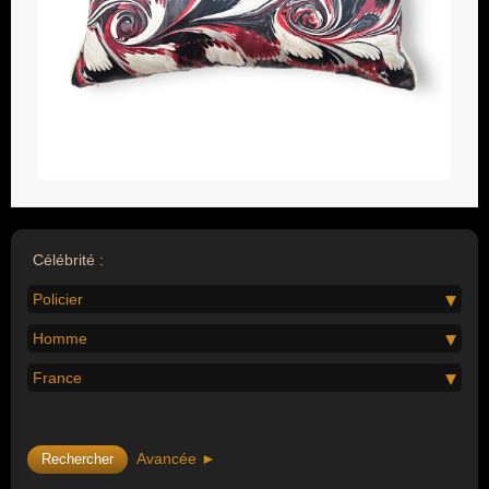
Célébrité :
Policier
Homme
France
Avancée ►