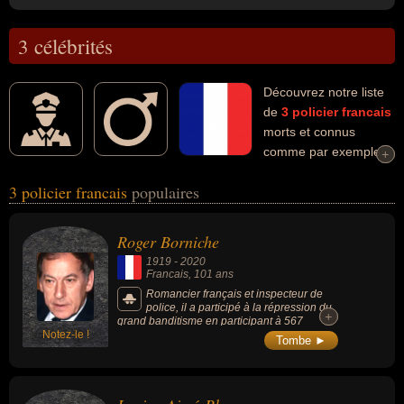
3 célébrités
Découvrez notre liste
de
3
policier
francais
morts et connus
comme par exemple :
+
+
Roger Borniche, Lucien Aimé-Blanc, Christian Lambert... Ces
3 policier francais
populaires
personnalités (de sexe masculin) peuvent avoir des liens variés
dans les domaines de l'art, de la justice ou de la littérature. Ces
célébrités peuvent également avoir été artiste, écrivain, homme de
Roger Borniche
loi, romancier, romancier policier, chef de la police, fonctionnaire,
1919
-
2020
haut fonctionnaire, homme d'état ou préfet.
Francais
, 101 ans
Romancier français et inspecteur de
police, il a participé à la répression du
+
+
grand banditisme en participant à 567
Notez-le !
arrestations. Il a publié 28 livres dont certains
Tombe ►
ont inspiré le cinéma.