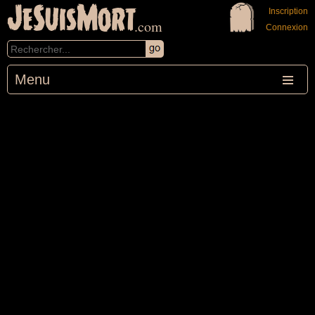
JeSuisMort
Inscription
.com
Connexion
Menu