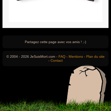
Partagez cette page avec vos amis ! ;-)
© 2004 - 2026 JeSuisMort.com -
FAQ
-
Mentions
-
Plan du site
-
Contact