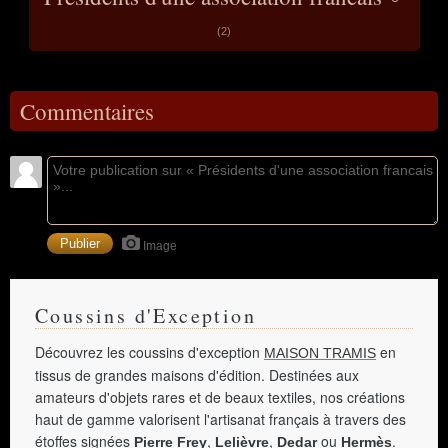
(2)
Commentaires
Image
Coussins d'Exception
Découvrez les coussins d'exception
en
MAISON TRAMIS
tissus de grandes maisons d'édition. Destinées aux
amateurs d'objets rares et de beaux textiles, nos créations
haut de gamme valorisent l'artisanat français à travers des
étoffes signées
,
,
ou
.
Pierre Frey
Lelièvre
Dedar
Hermès