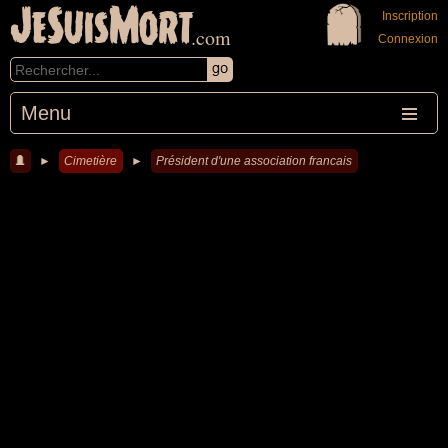
JeSuisMort
Inscription
.com
Connexion
Menu
►
Cimetière
►
Président d'une association francais