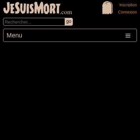
JeSuisMort
Inscription
.com
Connexion
Menu