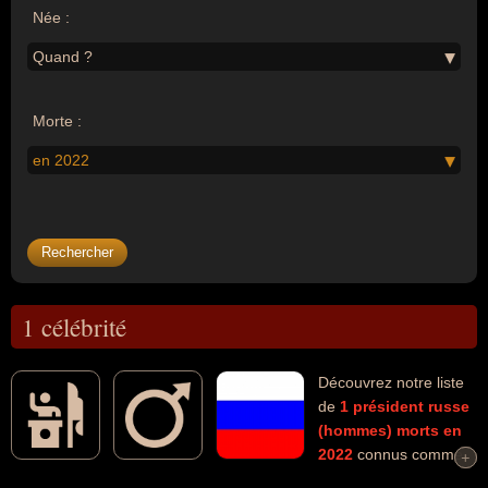
Née :
Quand ?
Morte :
en 2022
1 célébrité
Découvrez notre liste
de
1
président
russe
(hommes)
morts en
2022
connus comme
+
+
par exemple : Mikhaïl Gorbatchev... Ces personnalités (de sexe