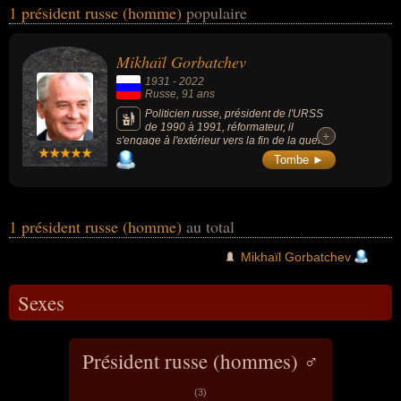
1 président russe (homme)
populaire
masculin) peuvent avoir des liens variés dans les domaines de
l'histoire ou de la politique. Ces célébrités peuvent également avoir
été communiste, homme d'état ou homme politique.
Mikhaïl Gorbatchev
1931
-
2022
Russe
, 91 ans
Politicien russe, président de l'URSS
de 1990 à 1991, réformateur, il
+
+
s'engage à l'extérieur vers la fin de la guerre
froide et lance à l'intérieur la libéralisation
Tombe ►
économique, culturelle et politique connue
sous les noms de perestroïka et de glasnost.
Sa démission marque le point final de la
dislocation de l'URSS, précédée de 2 ans
par l'effondrement des régimes communistes
1 président russe (homme)
au total
en Europe de l'Est. Il reçoit le prix Nobel de
la Paix en 1990.
Mikhaïl Gorbatchev
Sexes
Président russe (hommes) ♂
(3)