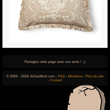
Partagez cette page avec vos amis ! ;-)
© 2004 - 2026 JeSuisMort.com -
FAQ
-
Mentions
-
Plan du site
-
Contact