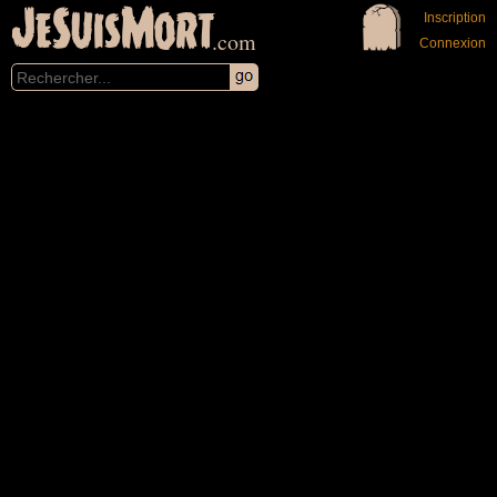
JeSuisMort
Inscription
.com
Connexion