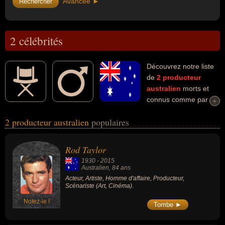
Avancée ►
2 célébrités
Découvrez notre liste
de
2
producteur
australien
morts et
connus comme par
+
+
exemple : Rod Taylor, Roger Stigwood... Ces personnalités (de
2 producteur australien
populaires
sexe masculin) peuvent avoir des liens variés dans les domaines
de l'art, du cinéma ou du business. Ces célébrités peuvent
également avoir été acteur, artiste, homme d'affaire ou scénariste.
Rod Taylor
1930
-
2015
Australien
, 84 ans
Acteur, Artiste, Homme d'affaire, Producteur,
Scénariste (Art, Cinéma).
Notez-le !
Tombe ►