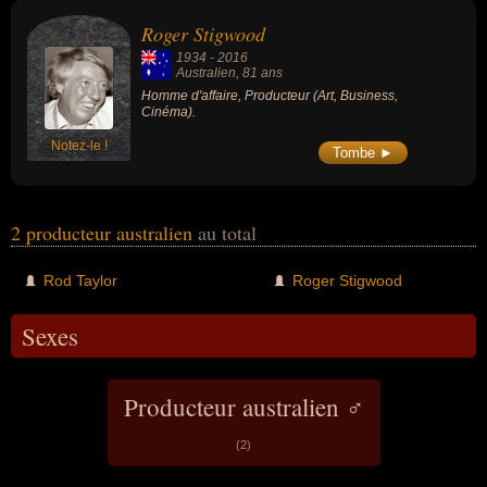
Roger Stigwood
1934
-
2016
Australien
, 81 ans
Homme d'affaire, Producteur (Art, Business,
Cinéma).
Notez-le !
Tombe ►
2 producteur australien
au total
Rod Taylor
Roger Stigwood
Sexes
Producteur australien ♂
(2)