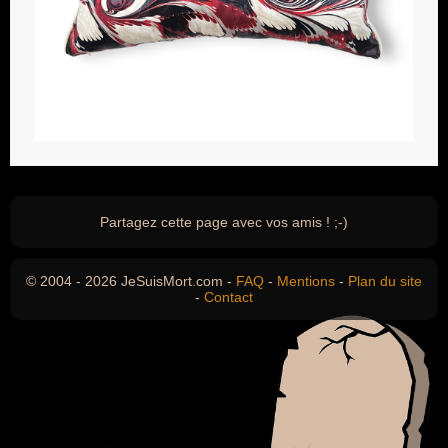
Partagez cette page avec vos amis ! ;-)
© 2004 - 2026 JeSuisMort.com -
FAQ
-
Mentions
-
Plan du site
-
Contact