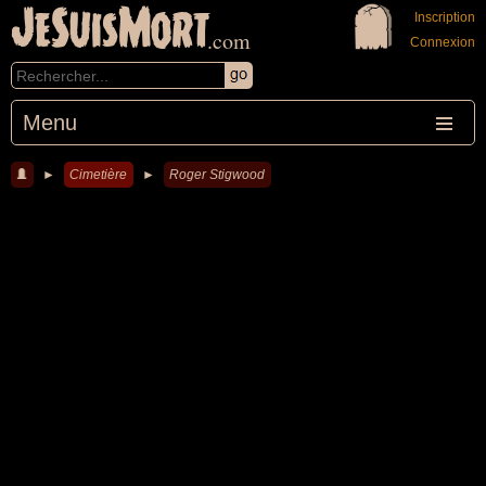
JeSuisMort
Inscription
.com
Connexion
Menu
►
Cimetière
►
Roger Stigwood