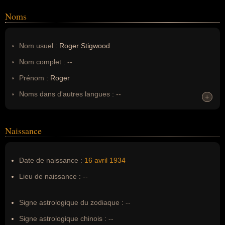
Noms
Nom usuel :
Roger Stigwood
Nom complet :
--
Prénom :
Roger
Noms dans d'autres langues :
--
+
+
Homonymes :
0
(aucun)
Naissance
Nom de famille :
Stigwood
Pseudonyme :
--
Date de naissance :
16 avril
1934
Surnom :
--
Lieu de naissance :
--
Erreurs d'écriture :
--
Signe astrologique du zodiaque :
--
Signe astrologique chinois :
--