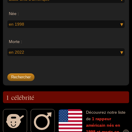
Née :
en 1998
Morte :
en 2022
1 célébrité
Découvrez notre liste
de
1
rappeur
américain
nés en
1998
et morts en