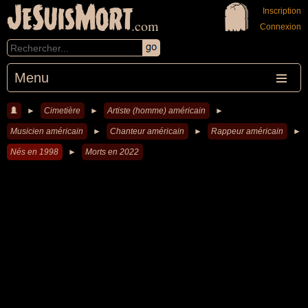
JeSuisMort
Inscription
.com
Connexion
Menu
►
Cimetière
►
Artiste (homme) américain
►
Musicien américain
►
Chanteur américain
►
Rappeur américain
►
Nés en 1998
►
Morts en 2022