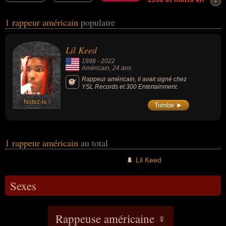
+
+
2022
connus comme par exemple : Lil Keed... Ces personnalités
1 rappeur américain
populaire
(de sexe masculin) peuvent avoir des liens variés dans les
domaines de l'art, de la musique ou du rap. Ces célébrités peuvent
également avoir été artiste, chanteur ou musicien.
Lil Keed
1998
-
2022
Américain
, 24 ans
Rappeur américain, il avait signé chez
YSL Records et 300 Entertainment.
Notez-le !
Tombe ►
1 rappeur américain
au total
Lil Keed
Sexes
Rappeuse américaine ♀