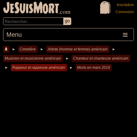
JeSuisMort
Inscription
.com
Connexion
Menu
►
Cimetière
►
Artiste (homme et femme) américain
►
Musicien et musicienne américain
►
Chanteur et chanteuse américain
►
Rappeur et rappeuse américain
►
Morts en mars 2019