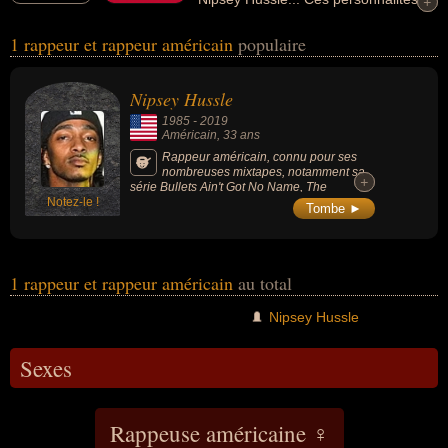
+
+
peuvent avoir des liens variés dans les domaines de l'art, de la
1 rappeur et rappeur américain
populaire
musique ou du rap. Ces célébrités peuvent également avoir été
artiste, chanteur ou musicien.
Nipsey Hussle
1985
-
2019
Américain
, 33 ans
Rappeur américain, connu pour ses
nombreuses mixtapes, notamment sa
+
+
série Bullets Ain't Got No Name, The
Notez-le !
Marathon, The Marathon Continues et
Tombe ►
Crenshaw, dont le rappeur Jay- Z a acheté
100 exemplaires. Il a été assassiné par
plusieurs balles dans le corps lors d’une
fusillade à Los Angeles le 31 mars 2019
devant son magasin.
1 rappeur et rappeur américain
au total
Nipsey Hussle
Sexes
Rappeuse américaine ♀