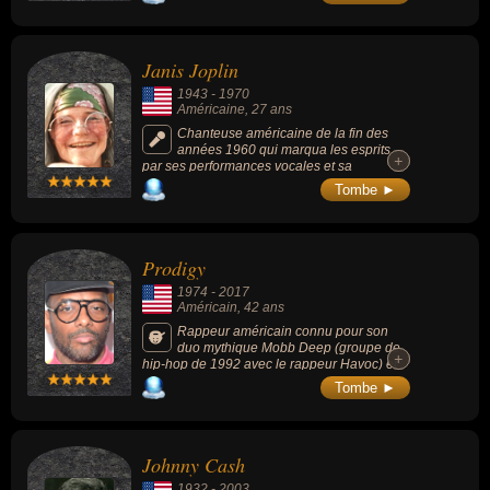
dernier membre encore vivant du groupe
d’Elvis Presley.
Janis Joplin
1943
-
1970
Américaine
, 27 ans
Chanteuse américaine de la fin des
années 1960 qui marqua les esprits
+
+
par ses performances vocales et sa
présence scénique et électrique. Le
Tombe ►
magazine Rolling Stone a classé Janis
Joplin 46e sur sa liste des 100 plus grands
artistes de tous les temps et 28e parmi les
100 plus grands chanteurs de tous les
Prodigy
temps. Son décès survenu à la même
période que ceux de Brian Jones, Alan
1974
-
2017
Wilson, Jimi Hendrix et Jim Morrison,
Américain
, 42 ans
également morts à 27 ans, contribue à
fonder le mythe du Club des 27.
Rappeur américain connu pour son
duo mythique Mobb Deep (groupe de
+
+
hip-hop de 1992 avec le rappeur Havoc) et
son album culte « The Infamous » (1995).
Tombe ►
Johnny Cash
1932
-
2003