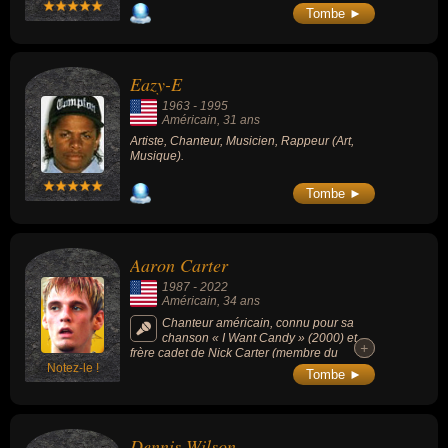
différentes (jazz, pop et R&B) qui plus est au
Tombe ►
cours de 4 décennies différentes (des
années 1970, 1980, 1990 et 2000).
Eazy-E
1963
-
1995
Américain
, 31 ans
Artiste, Chanteur, Musicien, Rappeur (Art,
Musique).
Tombe ►
Aaron Carter
1987
-
2022
Américain
, 34 ans
Chanteur américain, connu pour sa
chanson « I Want Candy » (2000) et
+
+
frère cadet de Nick Carter (membre du
Notez-le !
groupe pop Backstreet Boys).
Tombe ►
Dennis Wilson