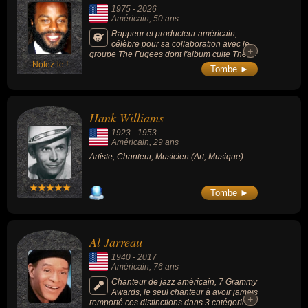
1975
-
2026
Américain
, 50 ans
Rappeur et producteur américain,
célèbre pour sa collaboration avec le
+
+
groupe The Fugees dont l'album culte The
Notez-le !
Score (nommé aux Grammy Awards), son
Tombe ►
album Poly Sci (1998) est devenu un
classique du hip-hop et ses 7 ans de prison
pour trafic de cocaïne (gracié par George W.
Bush en 2008).
Hank Williams
1923
-
1953
Américain
, 29 ans
Artiste, Chanteur, Musicien (Art, Musique).
Tombe ►
Al Jarreau
1940
-
2017
Américain
, 76 ans
Chanteur de jazz américain, 7 Grammy
Awards, le seul chanteur à avoir jamais
+
+
remporté ces distinctions dans 3 catégories