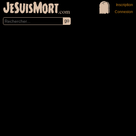
JeSuisMort
Inscription
.com
Connexion