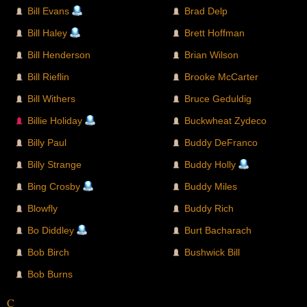
Bill Evans
Brad Delp
Bill Haley
Brett Hoffman
Bill Henderson
Brian Wilson
Bill Rieflin
Brooke McCarter
Bill Withers
Bruce Geduldig
Billie Holiday
Buckwheat Zydeco
Billy Paul
Buddy DeFranco
Billy Strange
Buddy Holly
Bing Crosby
Buddy Miles
Blowfly
Buddy Rich
Bo Diddley
Burt Bacharach
Bob Birch
Bushwick Bill
Bob Burns
C