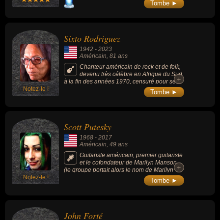
Tombe ►
Sixto Rodriguez
1942
-
2023
Américain
, 81 ans
Chanteur américain de rock et de folk,
devenu très célèbre en Afrique du Sud
+
+
à la fin des années 1970, censuré pour ses
Notez-le !
paroles contestataires évoquant les droits
Tombe ►
sociaux et la libération sexuelle, il a participé
de fait à la montée du mouvement contre
l'apartheid chez les Blancs. Le film « Sugar
Man » (2012) évoque son parcours (Oscar
Scott Putesky
du meilleur film documentaire).
1968
-
2017
Américain
, 49 ans
Guitariste américain, premier guitariste
et le cofondateur de Marilyn Manson
+
+
(le groupe portait alors le nom de Marilyn
Notez-le !
Manson & The Spooky Kids). Il était donc le
Tombe ►
deuxième membre du groupe, jusqu'à ce
qu'il quitte le groupe en 1996 pendant
l'enregistrement de Antichrist Superstar.
John Forté