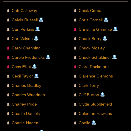
Cab Calloway
Chick Corea
Calvin Russell
Chris Cornell
Carl Perkins
Christina Grimmie
Carl Wilson
Chuck Berry
Carol Channing
Chuck Mosley
Carole Fredericks
Chuck Schuldiner
Cass Elliot
Clara Rockmore
Cecil Taylor
Clarence Clemons
Charles Bradley
Clark Terry
Charles Wuorinen
Cliff Burton
Charley Pride
Clyde Stubblefield
Charlie Daniels
Coleman Hawkins
Charlie Haden
Coolio