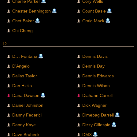
Charlie Parker
Cory Wells
Chester Bennington
Count Basie
Chet Baker
Craig Mack
Chi Cheng
D
D.J. Fontana
Dennis Davis
D'Angelo
Dennis Day
Dallas Taylor
Dennis Edwards
Dan Hicks
Dennis Wilson
Dana Dawson
Diahann Carroll
Daniel Johnston
Dick Wagner
Danny Federici
Dimebag Darrell
Danny Kaye
Dizzy Gillespie
Dave Brubeck
DMX