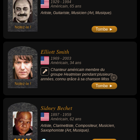
1929
-
1994
Américain
, 65 ans
Artiste, Guitariste, Musicien (Art, Musique).
Notez-le !
Tombe ►
Elliott Smith
1969
-
2003
Américain
, 34 ans
Chanteur américain membre du
groupe Heatmiser pendant plusieurs
+
+
années, connu grâce à sa chanson Miss
Notez-le !
Misery écrite pour le film Will Hunting,
Tombe ►
nommée en 1998 aux Oscar du cinéma dans
la catégorie « Meilleure chanson originale ».
Sidney Bechet
1897
-
1959
Américain
, 62 ans
Artiste, Clarinettiste, Compositeur, Musicien,
Saxophoniste (Art, Musique).