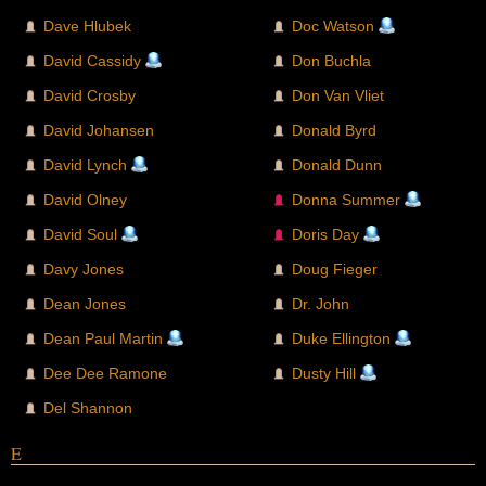
Dave Hlubek
Doc Watson
David Cassidy
Don Buchla
David Crosby
Don Van Vliet
David Johansen
Donald Byrd
David Lynch
Donald Dunn
David Olney
Donna Summer
David Soul
Doris Day
Davy Jones
Doug Fieger
Dean Jones
Dr. John
Dean Paul Martin
Duke Ellington
Dee Dee Ramone
Dusty Hill
Del Shannon
E