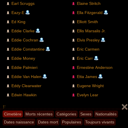
Earl Scruggs
Elaine Stritch
Eazy-E
Ella Fitzgerald
Ed King
Elliott Smith
Eddie Clarke
Ellis Marsalis Jr.
Eddie Cochran
Elvis Presley
Eddie Constantine
Eric Carmen
Eddie Money
Eric Carr
Eddie Palmieri
Ernestine Anderson
Eddie Van Halen
Etta James
Eddy Clearwater
Eugene Wright
Edwin Hawkin
Evelyn Lear
F
Cimetière
Morts récentes
Catégories
Sexes
Nationalités
Fatman Scoop
Frank Watkins
Dates naissance
Dates mort
Populaires
Toujours vivants