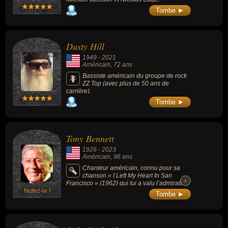
Tombe ►
Dusty Hill
1949
-
2021
Américain
, 72 ans
Bassiste américain du groupe de rock
ZZ Top (avec plus de 50 ans de
carrière).
Tombe ►
Tony Bennett
1926
-
2023
Américain
, 96 ans
Chanteur américain, connu pour sa
chanson « I Left My Heart In San
+
+
Francisco » (1962) qui lui a valu l’admiration
Notez-le !
de Frank Sinatra, il s'est illustré autant dans
Tombe ►
la musique populaire que dans le jazz, a
publié plus de 70 albums au cours de sa
carrière débutée en 1949 et vendu plus de
50 millions de disques à travers le monde au