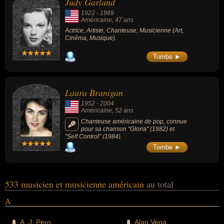
Judy Garland
moment de sa mort.
1922
-
1969
Américaine
, 47 ans
Actrice, Artiste, Chanteuse, Musicienne (Art,
Cinéma, Musique).
Tombe ►
Laura Branigan
1952
-
2004
Américaine
, 52 ans
Chanteuse américaine de pop, connue
pour sa chanson "Gloria" (1982) et
"Self Control" (1984).
Tombe ►
533 musicien et musicienne américain
au total
A
A. J. Pero
Alan Vega