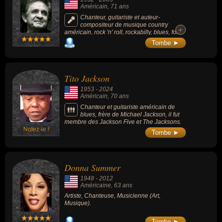
Américain
, 71 ans
Chanteur, guitariste et auteur-
compositeur de musique country
+
+
américain, rock 'n' roll, rockabilly, blues, folk
et gospel. 21ème meilleur chanteur de tous
Tombe ►
les temps selon le magazine Rolling Stone.
90 millions d'albums vendus en 50 ans de
carrière parmi ses 55 albums studio et ses 6
albums live. Connu pour sa voix de baryton,
Tito Jackson
son comportement et ses vêtements sombres
lui ont valu le surnom de Man In Black («
1953
-
2024
l’Homme en noir »).
Américain
, 70 ans
Chanteur et guitariste américain de
blues, frère de Michael Jackson, il fut
membre des Jackson Five et The Jacksons.
Notez-le !
Tombe ►
Donna Summer
1948
-
2012
Américaine
, 63 ans
Artiste, Chanteuse, Musicienne (Art,
Musique).
Tombe ►