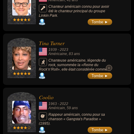
Chanteur américain connu pour avoir
été le chanteur principal du groupe
Linkin Park.
Tombe ►
Tina Turner
1939
-
2023
Américaine
, 83 ans
Chanteuse américaine, légende du
rock, surnommée la «Reine du
+
+
Rock’n’Roll», elle était considérée comme
l'une des plus grandes artistes de tous les
Tombe ►
temps, connue pour ses chansons « What's
Love Got to Do with It » (Grammy Award en
1984), « We Don't Need Another Hero »
(1985), « The Best » (1989) ou encore «
Coolio
GoldenEye » (1995). Elle est l'une des
artistes les plus populaires du monde, avec
1963
-
2022
des ventes estimées à plus de 180 millions
Américain
, 59 ans
de disques au moment de sa disparition et
fait partie avec Diana Ross et Aretha Franklin
Rappeur américain, connu pour sa
des chanteuses afro-américaines les plus
chanson « Gangsta's Paradise »
influentes du XXe siècle. 1ère artiste noire et
(1995).
la 1ère femme à faire la couverture du
Tombe ►
magazine Rolling Stone qui l'a classée parmi