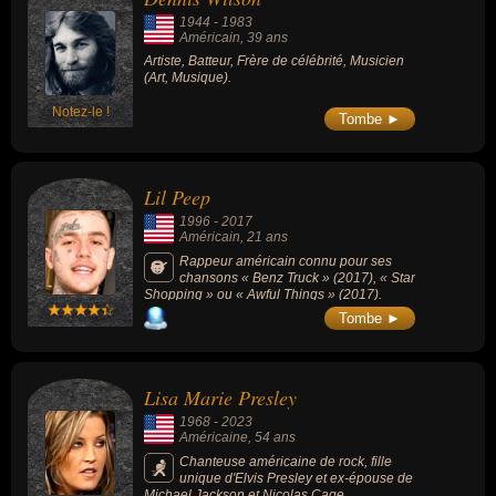
1944
-
1983
Américain
, 39 ans
Artiste, Batteur, Frère de célébrité, Musicien
(Art, Musique).
Notez-le !
Tombe ►
Lil Peep
1996
-
2017
Américain
, 21 ans
Rappeur américain connu pour ses
chansons « Benz Truck » (2017), « Star
Shopping » ou « Awful Things » (2017).
Tombe ►
Lisa Marie Presley
1968
-
2023
Américaine
, 54 ans
Chanteuse américaine de rock, fille
unique d'Elvis Presley et ex-épouse de
Michael Jackson et Nicolas Cage.