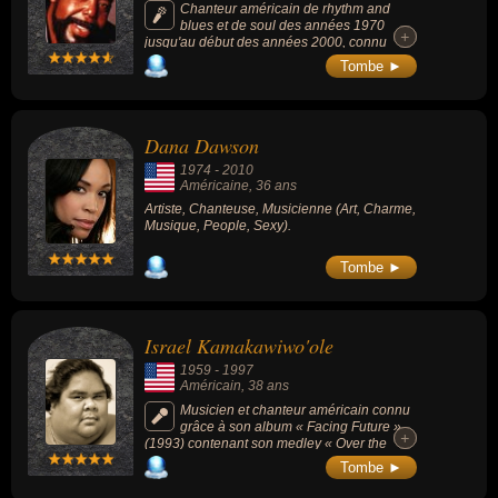
Chanteur américain de rhythm and
blues et de soul des années 1970
+
+
jusqu'au début des années 2000, connu
pour sa voix grave et suave, et ses chansons
Tombe ►
« Never Never Gonna Give Ya Up » (1973), «
Can't Get Enough of Your Love, Babe »
(1974) ou « You're the First, the Last, My
Everything » (1974).
Dana Dawson
1974
-
2010
Américaine
, 36 ans
Artiste, Chanteuse, Musicienne (Art, Charme,
Musique, People, Sexy).
Tombe ►
Israel Kamakawiwo'ole
1959
-
1997
Américain
, 38 ans
Musicien et chanteur américain connu
grâce à son album « Facing Future »
+
+
(1993) contenant son medley « Over the
Rainbow / What a Wonderful World » joué au
Tombe ►
ukulélé et qui fut repris dans de nombreux
films, séries télévisées et publicités (« Over