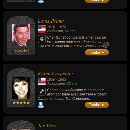
Louis Prima
1910
-
1978
Américain
, 67 ans
Chanteur et trompettiste américain de
jazz, connu pour son adaptation en
+
+
1943 de la chanson « Just A Gigolo » (1928,
Notez-le !
Leonello Casucci), mais aussi « I Wan'na Be
Tombe ►
Like You » ou « Bouna sera ». Épouse les
tendances musicales de son temps, il a,
dans chacune de ces explorations
musicales, fait preuve d'une exubérante
Karen Carpenter
personnalité mélodieuse. Il a aussi collaboré
à la réalisation de plusieurs films de Disney
1950
-
1983
en tant qu'acteur et doubleur.
Américaine
, 32 ans
Chanteuse américaine connue pour
avoir constitué avec son frère Richard
Carpenter le duo The Carpenters.
Tombe ►
Joe Pass