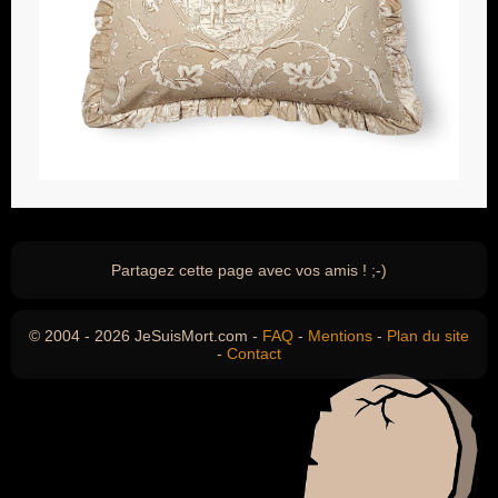
Partagez cette page avec vos amis ! ;-)
© 2004 - 2026 JeSuisMort.com -
FAQ
-
Mentions
-
Plan du site
-
Contact