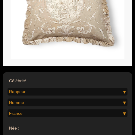
Célébrité :
Rappeur
Homme
France
Née :