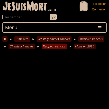
JeSuisMort
Inscription
.com
Connexion
Menu
►
Cimetière
►
Artiste (homme) francais
►
Musicien francais
►
Chanteur francais
►
Rappeur francais
►
Morts en 2025