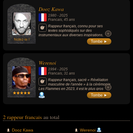
artiste, chanteur, musicien, compositeur ou compositeur de rap.
Dooz Kawa
1980
-
2025
Francais
, 45 ans
Rappeur français, connu pour ses
textes sophistiqués sur des
+
+
instrumentaux aux diverses inspirations,
Notez-le !
notamment du jazz manouche et des
Tombe ►
musiques de l'Est de l'Europe.
Werenoi
1994
-
2025
Francais
, 31 ans
Rappeur français, sacré « Révélation
masculine de l'année » à la cérémonie
+
+
Les Flammes en 2023, il est le plus gros
vendeur de disques en France en 2023 et en
Tombe ►
2024.
2 rappeur francais
au total
Dooz Kawa
Werenoi