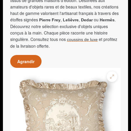
tissus de grandes maisons d'édition. Destinées aux
amateurs d'objets rares et de beaux textiles, nos créations
haut de gamme valorisent l'artisanat français à travers des
étoffes signées
,
,
ou
.
Pierre Frey
Lelièvre
Dedar
Hermès
Découvrez notre sélection exclusive d'objets uniques
conçus à la main. Chaque pièce raconte une histoire
singulière. Consultez tous nos
et profitez
coussins de luxe
de la livraison offerte.
Agrandir