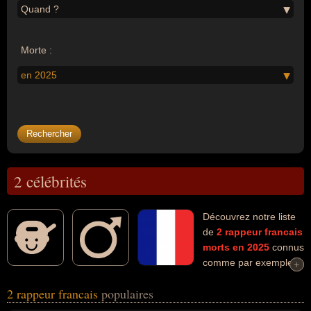
Quand ?
Morte :
en 2025
2 célébrités
Découvrez notre liste
de
2
rappeur
francais
morts en 2025
connus
comme par exemple :
+
+
Dooz Kawa, Werenoi... Ces personnalités (de sexe masculin)
2 rappeur francais
populaires
peuvent avoir des liens variés dans les domaines de l'art, de la
musique ou du rap. Ces célébrités peuvent également avoir été