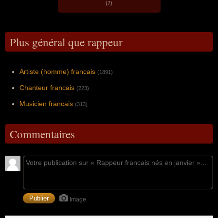
(7)
Plus général que rappeur
Artiste (homme) francais
(1891)
Chanteur francais
(223)
Musicien francais
(313)
Commentaires
Image