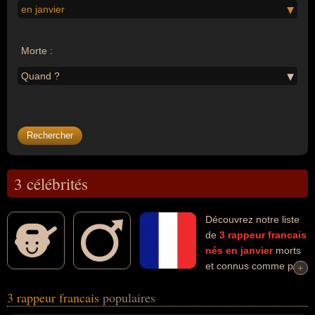
en janvier
Morte :
Quand ?
3 célébrités
Découvrez notre liste
de
3
rappeur
francais
nés en janvier
morts
et connus comme par
+
+
exemple : Dooz Kawa, Werenoi, Luv Resval... Ces personnalités
3 rappeur francais
populaires
(de sexe masculin) peuvent avoir des liens variés dans les
domaines de l'art, de la musique ou du rap. Ces célébrités peuvent