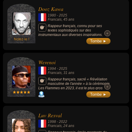
également avoir été artiste, chanteur, musicien, compositeur ou
Dooz Kawa
compositeur de rap.
1980
-
2025
Francais
, 45 ans
Rappeur français, connu pour ses
textes sophistiqués sur des
+
+
instrumentaux aux diverses inspirations,
Notez-le !
notamment du jazz manouche et des
Tombe ►
musiques de l'Est de l'Europe.
Werenoi
1994
-
2025
Francais
, 31 ans
Rappeur français, sacré « Révélation
masculine de l'année » à la cérémonie
+
+
Les Flammes en 2023, il est le plus gros
vendeur de disques en France en 2023 et en
Tombe ►
2024.
Luv Resval
1998
-
2022
Francais
, 24 ans