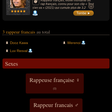
Rappeur français, étoile montante du
rap français, connu pour son clip « Tout
+
+
s'en va » (2021) qui cumule plus de 3,2
millions de vues sur Youtube au moment de
Tombe ►
sa mort.
3 rappeur francais
au total
Dooz Kawa
Werenoi
Luv Resval
Sexes
Rappeuse française ♀
(0)
Rappeur francais ♂