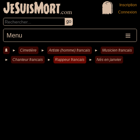
JeSuisMort
Inscription
.com
Connexion
Menu
►
Cimetière
►
Artiste (homme) francais
►
Musicien francais
►
Chanteur francais
►
Rappeur francais
►
Nés en janvier