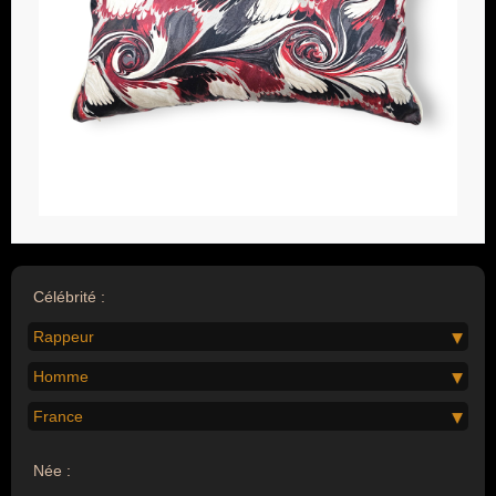
Célébrité :
Rappeur
Homme
France
Née :