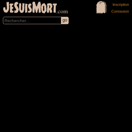
JeSuisMort
Inscription
.com
Connexion