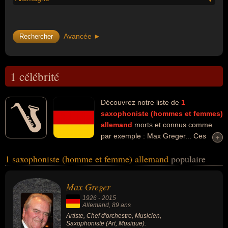
Avancée ►
1 célébrité
Découvrez notre liste de
1
saxophoniste (hommes et femmes)
allemand
morts et connus comme
par exemple : Max Greger... Ces
+
+
personnalités peuvent avoir des liens variés dans les domaines de
1 saxophoniste (homme et femme) allemand
populaire
l'art ou de la musique. Ces célébrités peuvent également avoir été
artiste, chef d'orchestre ou musicien.
Max Greger
1926
-
2015
Allemand
, 89 ans
Artiste, Chef d'orchestre, Musicien,
Saxophoniste (Art, Musique).