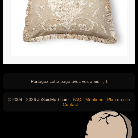
Partagez cette page avec vos amis ! ;-)
© 2004 - 2026 JeSuisMort.com -
FAQ
-
Mentions
-
Plan du site
-
Contact