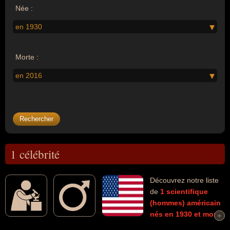
Née :
en 1930
Morte :
en 2016
1 célébrité
Découvrez notre liste
de
1
scientifique
(hommes)
américain
nés en 1930
et morts
+
+
en 2016
connus comme par exemple : Edgar Mitchell... Ces