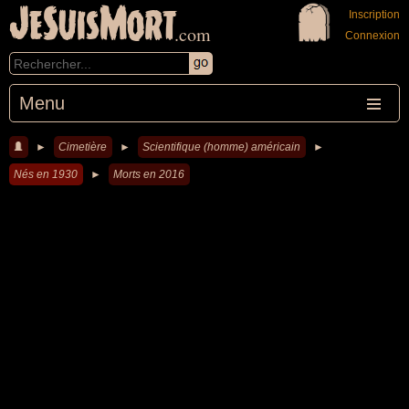
JeSuisMort
Inscription
.com
Connexion
Menu
►
Cimetière
►
Scientifique (homme) américain
►
Nés en 1930
►
Morts en 2016