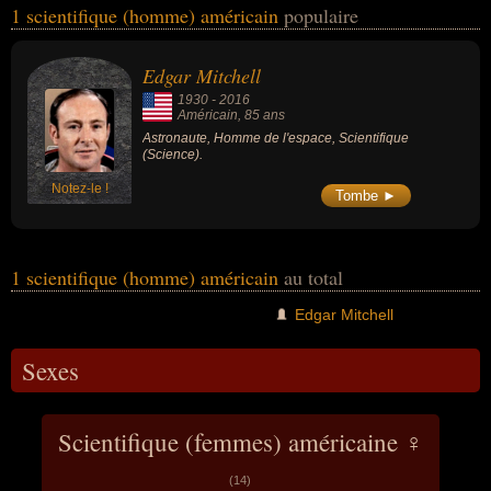
1 scientifique (homme) américain
populaire
personnalités (de sexe masculin) peuvent avoir des liens variés
dans les domaines de la science. Ces célébrités peuvent
également avoir été astronaute ou homme de l'espace.
Edgar Mitchell
1930
-
2016
Américain
, 85 ans
Astronaute, Homme de l'espace, Scientifique
(Science).
Notez-le !
Tombe ►
1 scientifique (homme) américain
au total
Edgar Mitchell
Sexes
Scientifique (femmes) américaine ♀
(14)