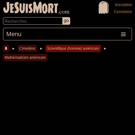
JeSuisMort
Inscription
.com
Connexion
Menu
►
Cimetière
►
Scientifique (homme) américain
►
Mathématicien américain