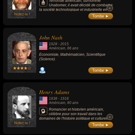
Terroriste américain, surnommé
Unabomer, il avait décidé de combattre
+
+
la société technologique et industrielle en
Notez-le !
s'engageant dans une campagne d'envoi de
Tombe ►
colis piégés pendant 18 ans, faisant 3 morts
et 23 blessés avec 16 bombes envoyées. Il a
fait l'objet de la chasse à l'homme la plus
coûteuse de l'histoire du FBI, ayant aspiré à
John Nash
devenir le « parfait tueur anonyme ».
1928
-
2015
Américain
, 86 ans
Économiste, Mathématicien, Scientifique
(Science).
Tombe ►
Henry Adams
1838
-
1918
Américain
, 80 ans
Romancier et historien américain,
célèbre pour son travail dans les
+
+
domaines de l'histoire politique et culturelle
Notez-le !
américaine du XIXe siècle et pour son livre
Tombe ►
"The Education of Henry Adams", qui a
remporté le prix Pulitzer en 1919.