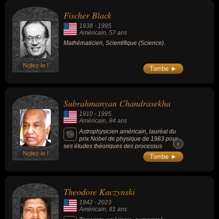
autobiographe, biographe, écrivain, historien, journaliste ou
Fischer Black
romancier.
1938
-
1995
Américain
, 57 ans
Mathématicien, Scientifique (Science).
Notez-le !
Tombe ►
Subrahmanyan Chandrasekha
1910
-
1995
Américain
, 84 ans
Astrophysicien américain, lauréat du
prix Nobel de physique de 1983 pour
+
+
ses études théoriques des processus
Notez-le !
physiques régissant la structure et l'évolution
Tombe ►
des étoiles, connu pour avoir déterminé au-
delà de quelle limite une naine blanche
devient instable sous certaines conditions et
s'effondre en étoile à neutrons, initiant le
Theodore Kaczynski
processus de supernova. L'astéroïde
Chandra a été baptisé en son honneur
1942
-
2023
(1958) .
Américain
, 81 ans