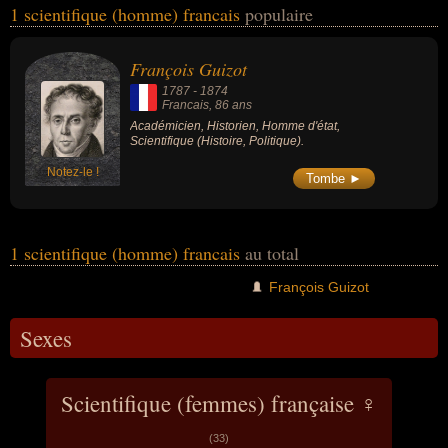
1 scientifique (homme) francais
populaire
personnalités (de sexe masculin) peuvent avoir des liens variés
dans les domaines de l'histoire ou de la politique. Ces célébrités
peuvent également avoir été académicien, historien ou homme
François Guizot
d'état.
1787
-
1874
Francais
, 86 ans
Académicien, Historien, Homme d'état,
Scientifique (Histoire, Politique).
Notez-le !
Tombe ►
1 scientifique (homme) francais
au total
François Guizot
Sexes
Scientifique (femmes) française ♀
(33)