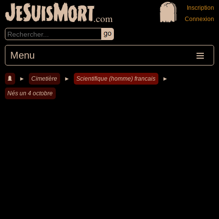
JeSuisMort
Inscription
.com
Connexion
Menu
►
Cimetière
►
Scientifique (homme) francais
►
Nés un 4 octobre