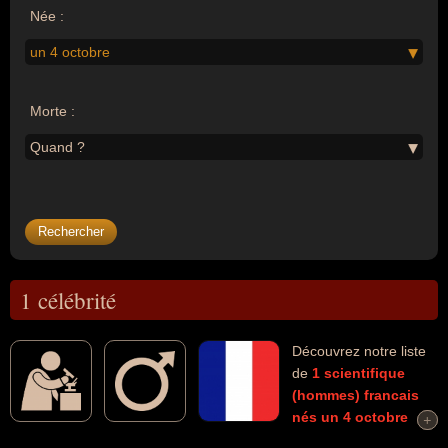
Née :
un 4 octobre
Morte :
Quand ?
1 célébrité
Découvrez notre liste
de
1
scientifique
(hommes)
francais
nés un 4 octobre
+
+
morts et connus comme par exemple : François Guizot... Ces