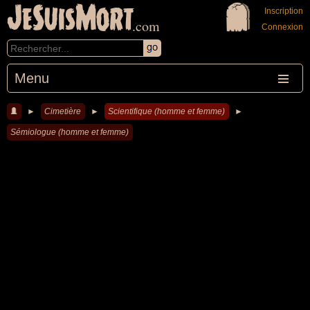
JeSuisMort
Inscription
.com
Connexion
Menu
►
Cimetière
►
Scientifique (homme et femme)
►
Sémiologue (homme et femme)