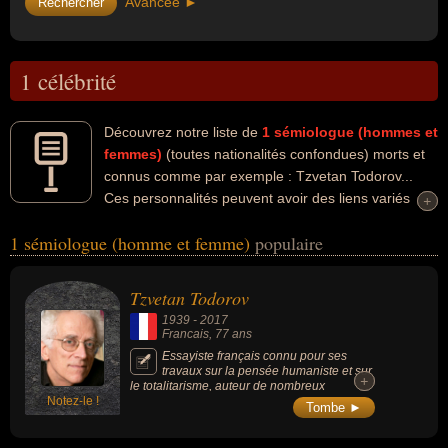
Avancée ►
1 célébrité
Découvrez notre liste de
1
sémiologue (hommes et
femmes)
(toutes nationalités confondues) morts et
connus comme par exemple : Tzvetan Todorov...
Ces personnalités peuvent avoir des liens variés
+
+
dans les domaines de l'art, de l'histoire, de la littérature ou de la
1 sémiologue (homme et femme)
populaire
philosophie. Ces célébrités peuvent également avoir été artiste,
critique, critique littéraire, écrivain, essayiste, historien, historien
des idées, philosophe ou scientifique. En ce qui concerne leurs
Tzvetan Todorov
nationalités au moment de leurs morts, ils peuvent avoir été
1939
-
2017
francais par exemple.
Francais
, 77 ans
Essayiste français connu pour ses
travaux sur la pensée humaniste et sur
+
+
le totalitarisme, auteur de nombreux
Notez-le !
ouvrages traitant de littérature, d'histoire ou
Tombe ►
de politique.