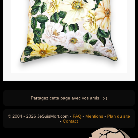
Partagez cette page avec vos amis ! ;-)
© 2004 - 2026 JeSuisMort.com -
FAQ
-
Mentions
-
Plan du site
-
Contact