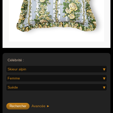
Célébrité :
Skieur alpin
Femme
Suède
Avancée ►