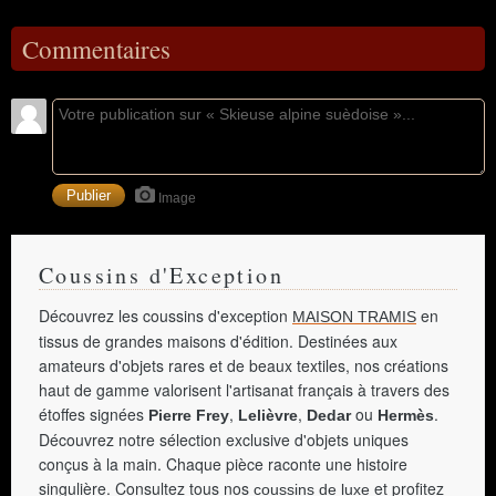
Commentaires
Image
Coussins d'Exception
Découvrez les coussins d'exception
en
MAISON TRAMIS
tissus de grandes maisons d'édition. Destinées aux
amateurs d'objets rares et de beaux textiles, nos créations
haut de gamme valorisent l'artisanat français à travers des
étoffes signées
,
,
ou
.
Pierre Frey
Lelièvre
Dedar
Hermès
Découvrez notre sélection exclusive d'objets uniques
conçus à la main. Chaque pièce raconte une histoire
singulière. Consultez tous nos
et profitez
coussins de luxe