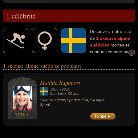
1 célébrité
Découvrez notre liste
de
1
skieuse alpine
suèdoise
mortes et
connues comme par
+
+
exemple : Matilda Rapaport... Ces personnalités (de sexe féminin)
1 skieuse alpine suèdoise
populaire
peuvent avoir des liens variés dans les domaines du ski, du ski
alpin ou du sport. Ces célébrités peuvent également avoir été
sportive.
Matilda Rapaport
1986
-
2016
Suèdoise
, 30 ans
Skieuse alpine, Sportive (Ski, Ski alpin,
Sport).
Notez-la !
Tombe ►