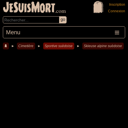
JeSuisMort
Inscription
.com
Connexion
Menu
►
Cimetière
►
Sportive suèdoise
►
Skieuse alpine suèdoise