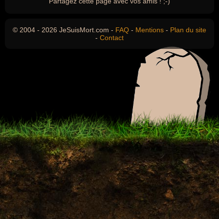
Partagez cette page avec vos amis ! ;-)
© 2004 - 2026 JeSuisMort.com -
FAQ
-
Mentions
-
Plan du site
-
Contact