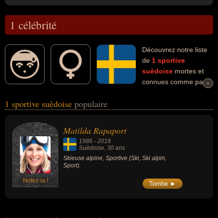
1 célébrité
Découvrez notre liste
de
1
sportive
suèdoise
mortes et
connues comme par
+
+
exemple : Matilda Rapaport... Ces personnalités (de sexe féminin)
1 sportive suèdoise
populaire
peuvent avoir des liens variés dans les domaines du ski, du ski
alpin ou du sport. Ces célébrités peuvent également avoir été
skieuse alpine.
Matilda Rapaport
1986
-
2016
Suèdoise
, 30 ans
Skieuse alpine, Sportive (Ski, Ski alpin,
Sport).
Notez-la !
Tombe ►