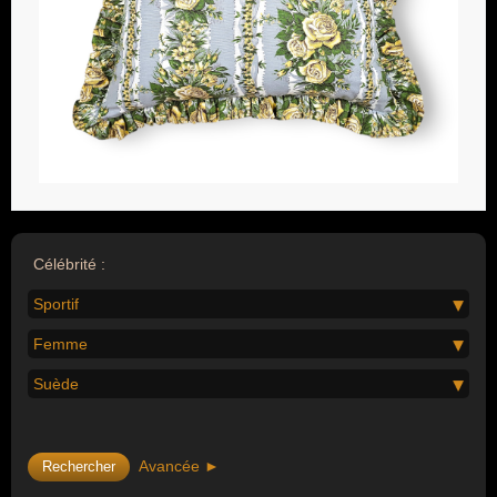
Célébrité :
Sportif
Femme
Suède
Avancée ►