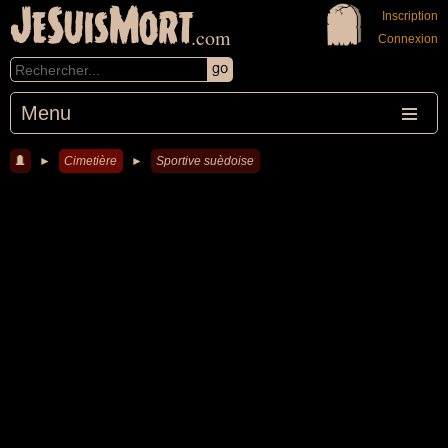
JeSuisMort
Inscription
.com
Connexion
Menu
►
Cimetière
►
Sportive suèdoise