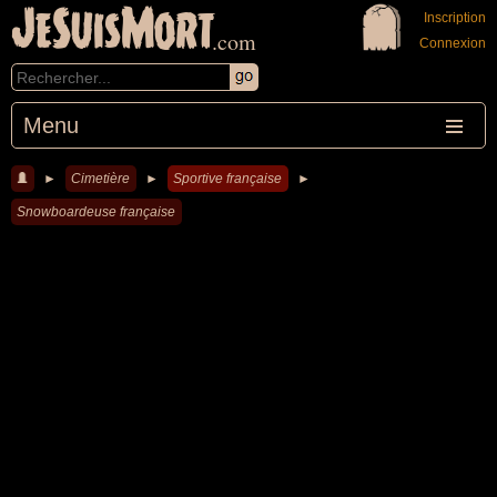
JeSuisMort
Inscription
.com
Connexion
Menu
►
Cimetière
►
Sportive française
►
Snowboardeuse française