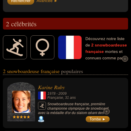
Avancée ►
2 célébrités
Découvrez notre liste
de
2
snowboardeuse
française
mortes et
connues comme par
+
+
exemple : Karine Ruby, Julie Pomagalski... Ces personnalités (de
2 snowboardeuse française
populaires
sexe féminin) peuvent avoir des liens variés dans les domaines du
snowboard, du sport ou du sport de glisse. Ces célébrités peuvent
également avoir été sportive.
Karine Ruby
1978
-
2009
Française
, 31 ans
Snowboardeuse française, première
championne olympique de snowboard
+
+
avec la médaille d'or du slalom géant des
Jeux olympiques de Nagano en 19982, 1
Tombe ►
médaille d'argent aux Jeux de Salt Lake City
en 20023, 6 médailles d'or et quatre
médailles d'argent aux championnats du