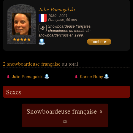
monde de snowboard en slalom parallèle,
Julie Pomagalski
slalom géant et cross entre 1996 et 2005, 67
victoires en Coupe du monde et 6 globes de
1980
-
2021
cristal, elle est la snowboardeuse la plus
Française
, 40 ans
titrée de son temps.
Snowboardeuse française,
championne du monde de
snowboardercross en 1999.
Tombe ►
2 snowboardeuse française
au total
Julie Pomagalski
Karine Ruby
Sexes
Snowboardeuse française ♀
(2)