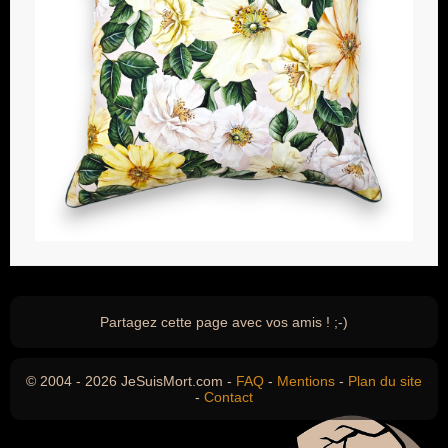
Partagez cette page avec vos amis ! ;-)
© 2004 - 2026 JeSuisMort.com -
FAQ
-
Mentions
-
Plan du site
-
Contact