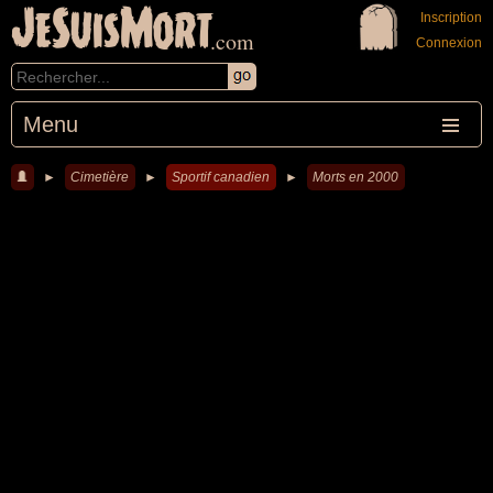
JeSuisMort
Inscription
.com
Connexion
Menu
►
Cimetière
►
Sportif canadien
►
Morts en 2000