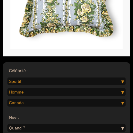
Célébrité :
Sportif
Homme
Canada
Née :
Quand ?