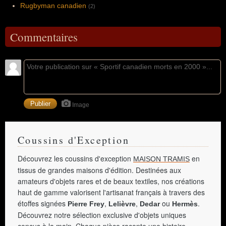
Rugbyman canadien
(2)
Commentaires
Image
Coussins d'Exception
Découvrez les coussins d'exception
en
MAISON TRAMIS
tissus de grandes maisons d'édition. Destinées aux
amateurs d'objets rares et de beaux textiles, nos créations
haut de gamme valorisent l'artisanat français à travers des
étoffes signées
,
,
ou
.
Pierre Frey
Lelièvre
Dedar
Hermès
Découvrez notre sélection exclusive d'objets uniques
conçus à la main. Chaque pièce raconte une histoire