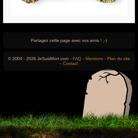
Partagez cette page avec vos amis ! ;-)
© 2004 - 2026 JeSuisMort.com -
FAQ
-
Mentions
-
Plan du site
-
Contact