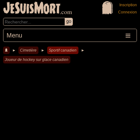
JeSuisMort
Inscription
.com
Connexion
Menu
►
Cimetière
►
Sportif canadien
►
Joueur de hockey sur glace canadien