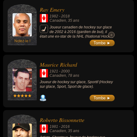
carrière, il était introduit au Hall of fame.
Ray Emery
1982
-
2018
Canadien
, 35 ans
Joueur canadien de hockey sur glace
de 2002 à 2016 (gardien de but), il
+
+
était une ex-star de la NHL (National Hockey
Notez-le !
League).
Tombe ►
Maurice Richard
1921
-
2000
Canadien
, 78 ans
Joueur de hockey sur glace, Sportif (Hockey
sur glace, Sport, Sport de glace).
Tombe ►
Roberto Bissonnette
1981
-
2016
Canadien
, 35 ans