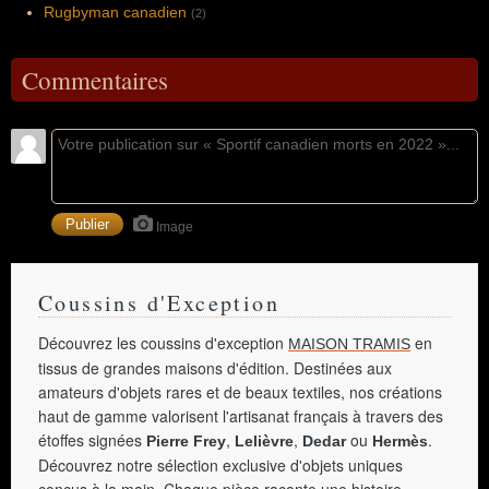
Rugbyman canadien
(2)
Commentaires
Image
Coussins d'Exception
Découvrez les coussins d'exception
en
MAISON TRAMIS
tissus de grandes maisons d'édition. Destinées aux
amateurs d'objets rares et de beaux textiles, nos créations
haut de gamme valorisent l'artisanat français à travers des
étoffes signées
,
,
ou
.
Pierre Frey
Lelièvre
Dedar
Hermès
Découvrez notre sélection exclusive d'objets uniques
conçus à la main. Chaque pièce raconte une histoire