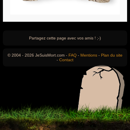
Partagez cette page avec vos amis ! ;-)
© 2004 - 2026 JeSuisMort.com -
FAQ
-
Mentions
-
Plan du site
-
Contact