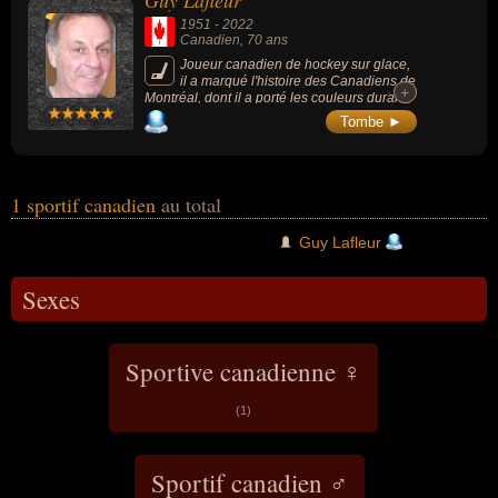
Guy Lafleur
1951
-
2022
Canadien
, 70 ans
Joueur canadien de hockey sur glace,
il a marqué l'histoire des Canadiens de
+
+
Montréal, dont il a porté les couleurs durant
14 saisons (1971-1985), a remporté 5
Tombe ►
Stanley Cup entre 1973 et 1979 et a été élu
un des 100 meilleurs joueurs de NHL en
2017. En 1988, trois ans après la fin de sa
carrière, il était introduit au Hall of fame.
1 sportif canadien
au total
Guy Lafleur
Sexes
Sportive canadienne ♀
(1)
Sportif canadien ♂