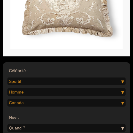
Célébrité :
Sportif
Homme
Canada
Née :
Quand ?