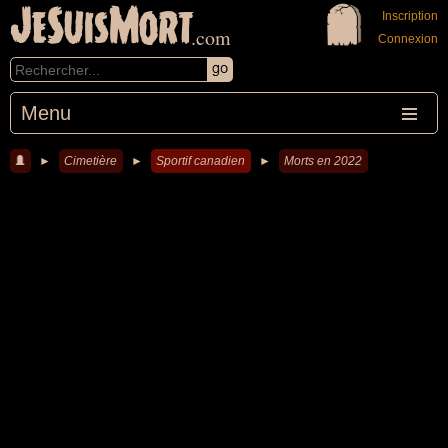
JeSuisMort
Inscription
.com
Connexion
Menu
►
Cimetière
►
Sportif canadien
►
Morts en 2022