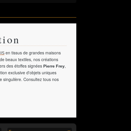
tion
en tissus de grandes maisons
IS
de beaux textiles, nos créations
vers des étoffes signées
,
Pierre Frey
tion exclusive d'objets uniques
e singulière. Consultez tous nos