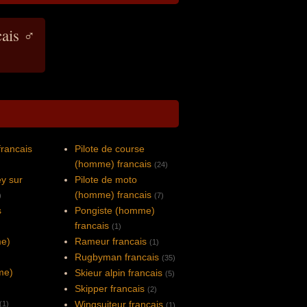
cais ♂
francais
Pilote de course
(homme) francais
(24)
y sur
Pilote de moto
(homme) francais
)
(7)
s
Pongiste (homme)
francais
(1)
me)
Rameur francais
(1)
Rugbyman francais
(35)
me)
Skieur alpin francais
(5)
Skipper francais
(2)
Wingsuiteur francais
(1)
(1)