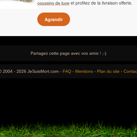
et profitez de la livraison offerte.
coussins de luxe
Agrandir
Partagez cette page avec vos amis ! ;-)
© 2004 - 2026 JeSuisMort.com -
FAQ
-
Mentions
-
Plan du site
-
Contac