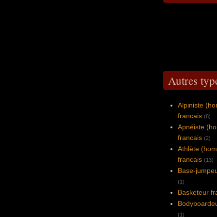
Autres typ
Alpiniste (
francais
(8)
Apnéiste (h
francais
(2)
Athlète (ho
francais
(13)
Base-jumpeu
(1)
Basketeur fr
Bodyboardeu
(1)