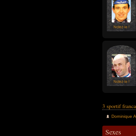
Notez-le !
Notez-le !
3 sportif franc
Dominique 
Sexes