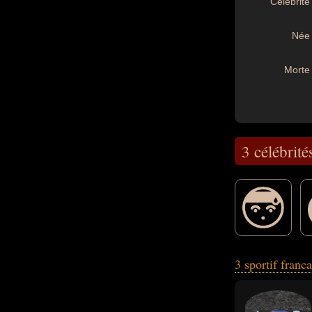
Célébrité 
Née 
Morte 
3 célébrité
du sport motorisé
3 sportif franc
pour les handicap