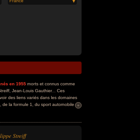
France
nés en 1955
morts et connus comme
reiff, Jean-Louis Gauthier... Ces
voir des liens variés dans les domaines
, de la formule 1, du sport automobile ou
+
+
, homme politique, militant, militant
lippe Streiff