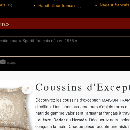
ais
Nageur francais
Handballeur francais
(15)
(2)
res
Image
Coussins d'Excep
Découvrez les coussins d'exception
MAISON TRAM
d'édition. Destinées aux amateurs d'objets rares et 
haut de gamme valorisent l'artisanat français à tra
,
ou
. Découvrez notre sélec
Lelièvre
Dedar
Hermès
conçus à la main. Chaque pièce raconte une histoir