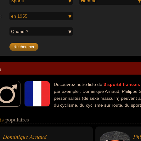
:
Sportif
Homme
:
en 1955
:
Quand ?
s
Découvrez notre liste de
3
sportif
francais
par exemple : Dominique Arnaud, Philippe St
personnalités (de sexe masculin) peuvent a
du cyclisme, du cyclisme sur route, du sport
. Ces célébrités peuvent également avoir été coureur cycliste, handicapé
ais
populaires
és, pilote de course ou pilote de formule 1.
Dominique Arnaud
Phi