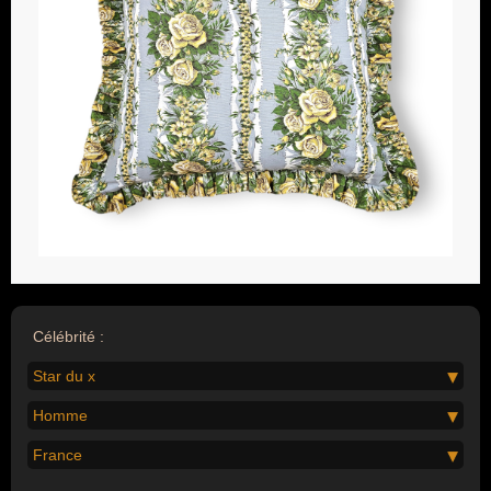
Célébrité :
Star du x
Homme
France