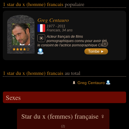
1 star du x (homme) francais
populaire
personnalités (de sexe masculin) peuvent avoir des liens variés
dans les domaines de l'art, du charme, du cinéma ou de la
pornographie. Ces célébrités peuvent également avoir été artiste
Greg Centauro
ou metteur en scène.
1977
-
2011
Francais
, 34 ans
Acteur français de films
pornographiques connu pour avoir été
+
+
le conjoint de l'actrice pornographique Clara
Morgane.
Tombe ►
1 star du x (homme) francais
au total
Greg Centauro
Sexes
Star du x (femmes) française ♀
(2)