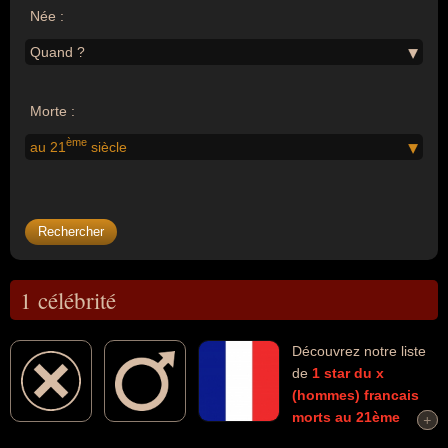
Née :
Quand ?
Morte :
ème
au 21
siècle
1 célébrité
Découvrez notre liste
de
1
star du x
(hommes)
francais
morts au 21ème
+
+
siècle
connus comme par exemple : Greg Centauro... Ces