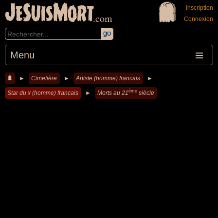
JeSuisMort
Inscription
.com
Connexion
Menu
►
Cimetière
►
Artiste (homme) francais
►
ème
Star du x (homme) francais
►
Morts au 21
siècle