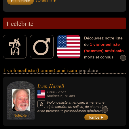
Avancée ►
1 célébrité
Découvrez notre liste
de
1
violoncelliste
(hommes)
américain
morts et connus
+
+
comme par exemple : Lynn Harrell... Ces personnalités (de sexe
1 violoncelliste (homme) américain
populaire
masculin) peuvent avoir des liens variés dans les domaines de l'art,
de la musique ou de la musique classique. Ces célébrités peuvent
également avoir été artiste ou musicien.
Lynn Harrell
1944
-
2020
Américain
, 76 ans
Violoncelliste américain, a mené une
triple carrière de soliste, de chambriste
+
+
et de professeur, profondément généreux, il
Notez-le !
laisse une large discographie à son image.
Tombe ►