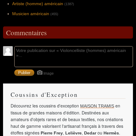
Artiste (homme) américain
(1387)
Musicien américain
(455)
Commentaires
Image
Coussins d'Exception
Découvrez les coussins d'exception
en
MAISON TRAMIS
tissus de grandes maisons d'édition. Destinées aux
amateurs d'objets rares et de beaux textiles, nos créations
haut de gamme valorisent l'artisanat français à travers des
étoffes signées
,
,
ou
.
Pierre Frey
Lelièvre
Dedar
Hermès