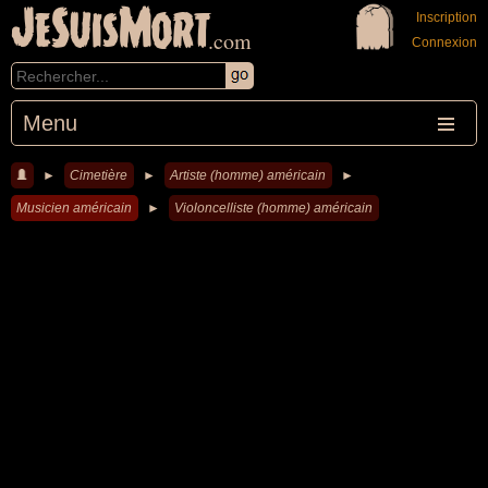
JeSuisMort
Inscription
.com
Connexion
Menu
►
Cimetière
►
Artiste (homme) américain
►
Musicien américain
►
Violoncelliste (homme) américain