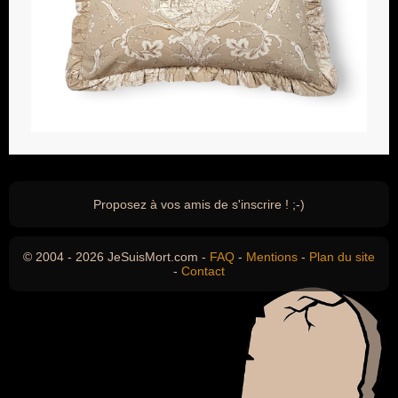
Proposez à vos amis de s'inscrire ! ;-)
© 2004 - 2026 JeSuisMort.com -
FAQ
-
Mentions
-
Plan du site
-
Contact