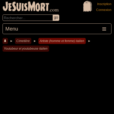
JeSuisMort
Inscription
.com
Connexion
Menu
►
Cimetière
►
Artiste (homme et femme) italien
►
Youtubeur et youtubeuse italien