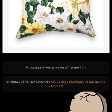
Proposez à vos amis de s'inscrire ! ;-)
© 2004 - 2026 JeSuisMort.com -
FAQ
-
Mentions
-
Plan du site
-
Contact