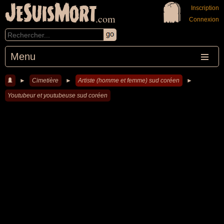
JeSuisMort
Inscription
.com
Connexion
Menu
►
Cimetière
►
Artiste (homme et femme) sud coréen
►
Youtubeur et youtubeuse sud coréen