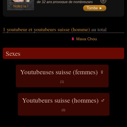
+
+
de 32 ans provoque de nombreuses
Notez-la !
réactions dans les médias et sur les réseaux
Tombe ►
sociaux en raison du harcèlement moral et
du cyberharcèlement qu'elle subissait depuis
des années.
1 youtubeur et youtubeurs suisse (homme)
au total
Mava Chou
Sexes
Youtubeuses suisse (femmes) ♀
(1)
Youtubeurs suisse (hommes) ♂
(0)