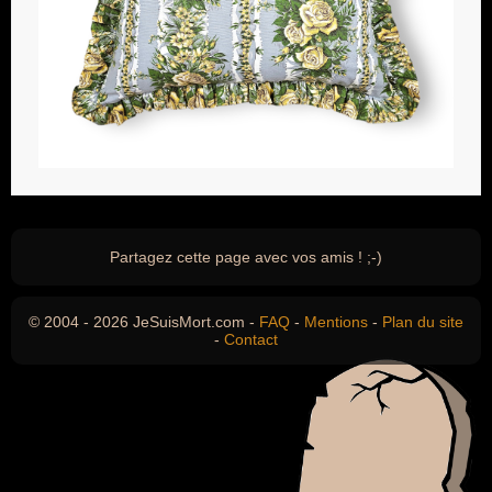
Partagez cette page avec vos amis ! ;-)
© 2004 - 2026 JeSuisMort.com -
FAQ
-
Mentions
-
Plan du site
-
Contact