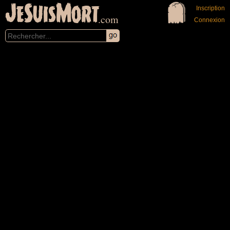
JeSuisMort
Inscription
.com
Connexion