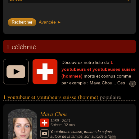
Avancée ►
1 célébrité
Découvrez notre liste de
1
youtubeurs et youtubeuses
suisse
(hommes)
morts et connus comme
par exemple : Mava Chou... Ces
+
+
personnalités peuvent avoir des liens variés dans les domaines de
1 youtubeur et youtubeurs suisse (homme)
populaire
l'informatique ou d'internet. Ces célébrités peuvent également avoir
été artiste ou vidéaste.
Mava Chou
1989
-
2021
Suisse
, 32 ans
Youtubeuse suisse, traitant de sujets
autour de la famille, son suicide à l'âge