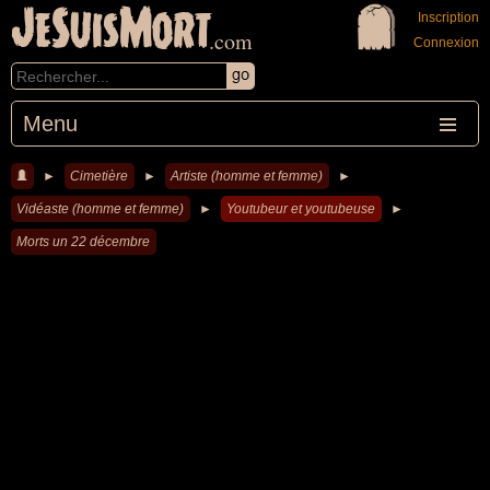
JeSuisMort
Inscription
.com
Connexion
Menu
►
Cimetière
►
Artiste (homme et femme)
►
Vidéaste (homme et femme)
►
Youtubeur et youtubeuse
►
Morts un 22 décembre