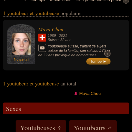
+
+
avoir des liens variés dans les domaines de l'informatique ou
1 youtubeur et youtubeuse
populaire
d'internet. Ces célébrités peuvent également avoir été artiste ou
vidéaste. En ce qui concerne leurs nationalités au moment de leurs
morts, ils peuvent avoir été suisse par exemple.
Mava Chou
1989
-
2021
Suisse
, 32 ans
Youtubeuse suisse, traitant de sujets
autour de la famille, son suicide à l'âge
+
+
de 32 ans provoque de nombreuses
Notez-la !
réactions dans les médias et sur les réseaux
Tombe ►
sociaux en raison du harcèlement moral et
du cyberharcèlement qu'elle subissait depuis
des années.
1 youtubeur et youtubeuse
au total
Mava Chou
Sexes
Youtubeuses ♀
Youtubeurs ♂